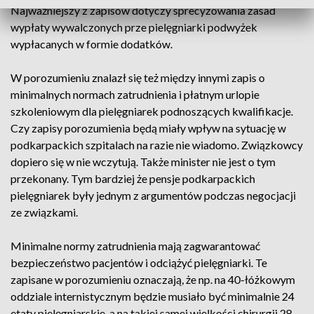
Najważniejszy z zapisów dotyczy sprecyzowania zasad
wypłaty wywalczonych prze pielęgniarki podwyżek
wypłacanych w formie dodatków.
W porozumieniu znalazł się też między innymi zapis o
minimalnych normach zatrudnienia i płatnym urlopie
szkoleniowym dla pielęgniarek podnoszących kwalifikacje.
Czy zapisy porozumienia będą miały wpływ na sytuację w
podkarpackich szpitalach na razie nie wiadomo. Związkowcy
dopiero się w nie wczytują. Także minister nie jest o tym
przekonany. Tym bardziej że pensje podkarpackich
pielęgniarek były jednym z argumentów podczas negocjacji
ze związkami.
Minimalne normy zatrudnienia mają zagwarantować
bezpieczeństwo pacjentów i odciążyć pielęgniarki. Te
zapisane w porozumieniu oznaczają, że np. na 40-łóżkowym
oddziale internistycznym będzie musiało być minimalnie 24
etaty pielęgniarskie, a na takiej samej wielkości chirurgii 28