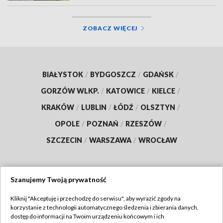
ZOBACZ WIĘCEJ
BIAŁYSTOK
/
BYDGOSZCZ
/
GDAŃSK
/
GORZÓW WLKP.
/
KATOWICE
/
KIELCE
/
KRAKÓW
/
LUBLIN
/
ŁÓDŹ
/
OLSZTYN
/
OPOLE
/
POZNAŃ
/
RZESZÓW
/
SZCZECIN
/
WARSZAWA
/
WROCŁAW
Szanujemy Twoją prywatność
Dołącz do nas:
Kliknij "Akceptuję i przechodzę do serwisu", aby wyrazić zgody na
korzystanie z technologii automatycznego śledzenia i zbierania danych,
TVP
dostęp do informacji na Twoim urządzeniu końcowym i ich