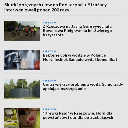
Skutki potężnych ulew na Podkarpaciu. Strażacy
interweniowali ponad 200 razy
RZESZÓW
Z Rzeszowa na Jasną Górę wyjechała
Rowerowa Pielgrzymka im. Świętego
Krzysztofa
RZESZÓW
Bakterie coli w wodzie w Polance
Horynieckiej. Sanepid wydał komunikat
RZESZÓW
Coraz większy problem z wodą. Samorządy
apelują o oszczędzanie
RZESZÓW
"Krewki Rajd" w Rzeszowie. Hołd dla
powstańców i dar dla potrzebujących