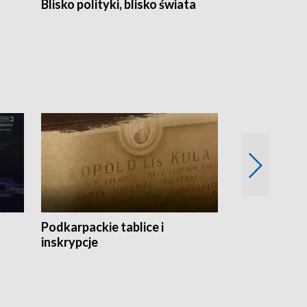
Blisko polityki, blisko świata
Popołudnie 
Podkarpackie tablice i
Szlakiem arc
inskrypcje
drewnianej