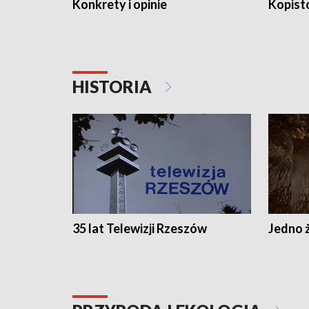
Konkrety i opinie
Kopist
HISTORIA
35 lat Telewizji Rzeszów
Jedno ż