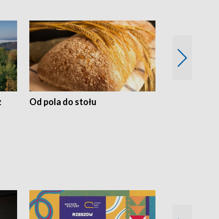
z
Od pola do stołu
50 lat ochro
przyrodnicz
Zachodnich