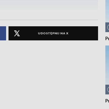
UDOSTĘPNIJ NA X
P
P