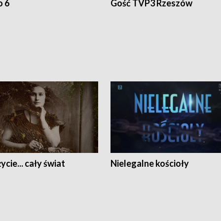
o 6
Gość TVP3 Rzeszów
ycie... cały świat
Nielegalne kościoły