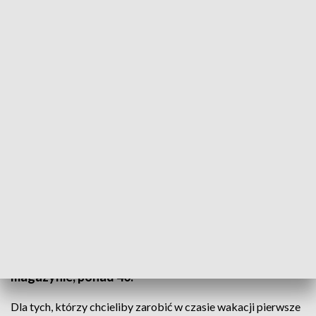
Sezonowe zatrudnienie dla młodych ludzi
Są wakacje i wiele młodych osób szuka pracy. Jak co
roku, sezonowe zatrudnienie najłatwiej znaleźć w
gastronomii, przy zbiorach owoców czy
roznoszeniu ulotek. Są też możliwości zatrudnienia
za granicą. I o ile za godzinę sezonowej pracy w
Polsce zarobić można około 14 złotych, to już w
Wielkiej Brytanii, pracując na przykład w
magazynie, ponad 40.
Dla tych, którzy chcieliby zarobić w czasie wakacji pierwsze