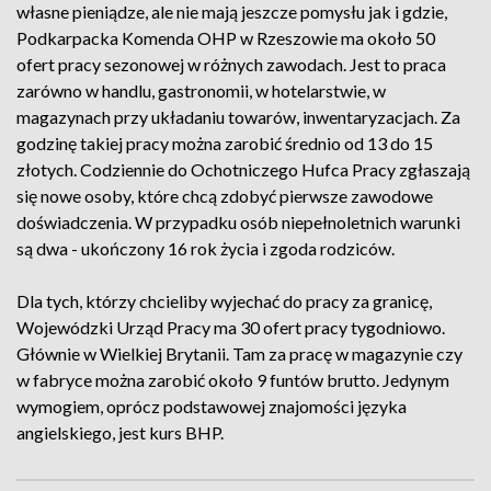
własne pieniądze, ale nie mają jeszcze pomysłu jak i gdzie,
Podkarpacka Komenda OHP w Rzeszowie ma około 50
ofert pracy sezonowej w różnych zawodach. Jest to praca
zarówno w handlu, gastronomii, w hotelarstwie, w
magazynach przy układaniu towarów, inwentaryzacjach. Za
godzinę takiej pracy można zarobić średnio od 13 do 15
złotych. Codziennie do Ochotniczego Hufca Pracy zgłaszają
się nowe osoby, które chcą zdobyć pierwsze zawodowe
doświadczenia. W przypadku osób niepełnoletnich warunki
są dwa - ukończony 16 rok życia i zgoda rodziców.
Dla tych, którzy chcieliby wyjechać do pracy za granicę,
Wojewódzki Urząd Pracy ma 30 ofert pracy tygodniowo.
Głównie w Wielkiej Brytanii. Tam za pracę w magazynie czy
w fabryce można zarobić około 9 funtów brutto. Jedynym
wymogiem, oprócz podstawowej znajomości języka
angielskiego, jest kurs BHP.