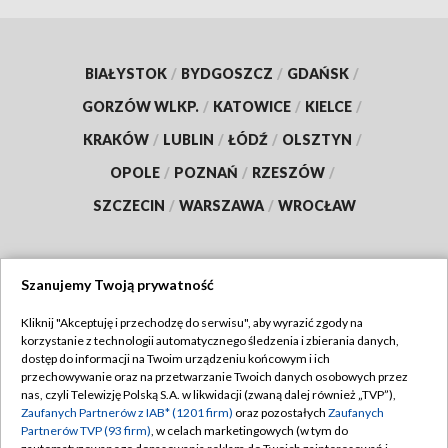
BIAŁYSTOK
/
BYDGOSZCZ
/
GDAŃSK
/
GORZÓW WLKP.
/
KATOWICE
/
KIELCE
/
KRAKÓW
/
LUBLIN
/
ŁÓDŹ
/
OLSZTYN
/
OPOLE
/
POZNAŃ
/
RZESZÓW
/
SZCZECIN
/
WARSZAWA
/
WROCŁAW
Szanujemy Twoją prywatność
Dołącz do nas:
Kliknij "Akceptuję i przechodzę do serwisu", aby wyrazić zgody na
korzystanie z technologii automatycznego śledzenia i zbierania danych,
TVP
dostęp do informacji na Twoim urządzeniu końcowym i ich
Abonament TVP
przechowywanie oraz na przetwarzanie Twoich danych osobowych przez
Regulamin TVP
nas, czyli Telewizję Polską S.A. w likwidacji (zwaną dalej również „TVP”),
Emisja w TVP
Polityka prywatności
Zaufanych Partnerów z IAB* (1201 firm)
oraz pozostałych
Zaufanych
Partnerów TVP (93 firm)
, w celach marketingowych (w tym do
Centrum informacji TVP
Moje zgody