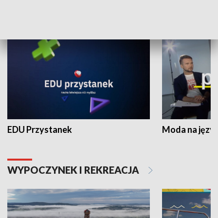
NAUKA I EDUKACJA
EDU Przystanek
Moda na język
WYPOCZYNEK I REKREACJA