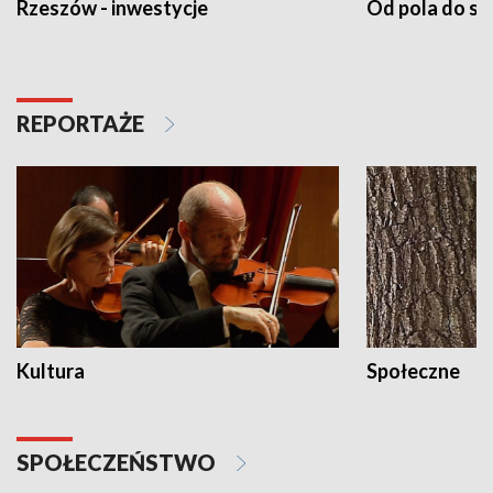
Rzeszów - inwestycje
Od pola do st
REPORTAŻE
Kultura
Społeczne
SPOŁECZEŃSTWO