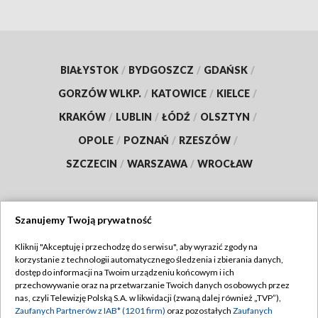
BIAŁYSTOK
/
BYDGOSZCZ
/
GDAŃSK
/
GORZÓW WLKP.
/
KATOWICE
/
KIELCE
/
KRAKÓW
/
LUBLIN
/
ŁÓDŹ
/
OLSZTYN
/
OPOLE
/
POZNAŃ
/
RZESZÓW
/
SZCZECIN
/
WARSZAWA
/
WROCŁAW
Szanujemy Twoją prywatność
Dołącz do nas:
Kliknij "Akceptuję i przechodzę do serwisu", aby wyrazić zgody na
korzystanie z technologii automatycznego śledzenia i zbierania danych,
TVP
dostęp do informacji na Twoim urządzeniu końcowym i ich
Abonament TVP
przechowywanie oraz na przetwarzanie Twoich danych osobowych przez
Regulamin TVP
nas, czyli Telewizję Polską S.A. w likwidacji (zwaną dalej również „TVP”),
Emisja w TVP
Polityka prywatności
Zaufanych Partnerów z IAB* (1201 firm)
oraz pozostałych
Zaufanych