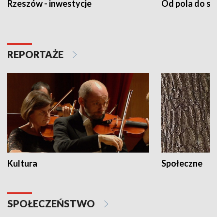
Rzeszów - inwestycje
Od pola do st
REPORTAŻE
Kultura
Społeczne
SPOŁECZEŃSTWO