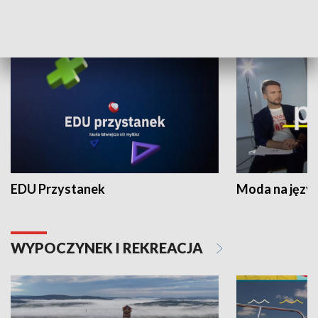
NAUKA I EDUKACJA
EDU Przystanek
Moda na język
WYPOCZYNEK I REKREACJA