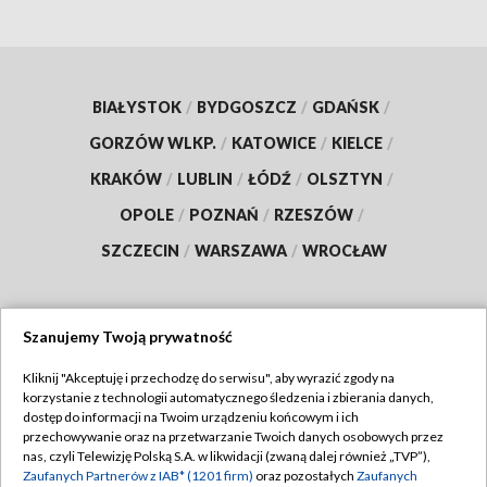
BIAŁYSTOK
/
BYDGOSZCZ
/
GDAŃSK
/
GORZÓW WLKP.
/
KATOWICE
/
KIELCE
/
KRAKÓW
/
LUBLIN
/
ŁÓDŹ
/
OLSZTYN
/
OPOLE
/
POZNAŃ
/
RZESZÓW
/
SZCZECIN
/
WARSZAWA
/
WROCŁAW
Szanujemy Twoją prywatność
Dołącz do nas:
Kliknij "Akceptuję i przechodzę do serwisu", aby wyrazić zgody na
korzystanie z technologii automatycznego śledzenia i zbierania danych,
TVP
dostęp do informacji na Twoim urządzeniu końcowym i ich
Abonament TVP
przechowywanie oraz na przetwarzanie Twoich danych osobowych przez
Regulamin TVP
nas, czyli Telewizję Polską S.A. w likwidacji (zwaną dalej również „TVP”),
Emisja w TVP
Polityka prywatności
Zaufanych Partnerów z IAB* (1201 firm)
oraz pozostałych
Zaufanych