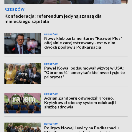
RZESZÓW
Konfederacja: referendum jedyną szansą dla
mieleckiego szpitala
RZESZÓW
Nowy klub parlamentarny "Rozwój Plus"
oficjalnie zarejestrowany. Jest w nim
dwóch posłów z Podkarpacia
RZESZÓW
Paweł Kowal podsumował wizytę w USA:
"Obronność i amerykańskie inwestycje to
priorytet"
RZESZÓW
Adrian Zandberg odwiedził Krosno.
Krytykował obecny system edukacji i
służbę zdrowia
RZESZÓW
Politycy Nowej Lewicy na Podkarpaciu.