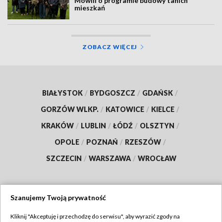
Mówili o programie budowy tanich
mieszkań
ZOBACZ WIĘCEJ
BIAŁYSTOK
/
BYDGOSZCZ
/
GDAŃSK
/
GORZÓW WLKP.
/
KATOWICE
/
KIELCE
/
KRAKÓW
/
LUBLIN
/
ŁÓDŹ
/
OLSZTYN
/
OPOLE
/
POZNAŃ
/
RZESZÓW
/
SZCZECIN
/
WARSZAWA
/
WROCŁAW
Szanujemy Twoją prywatność
Dołącz do nas:
Kliknij "Akceptuję i przechodzę do serwisu", aby wyrazić zgody na