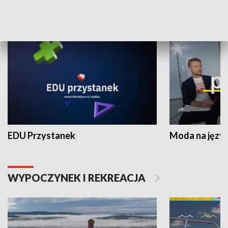
NAUKA I EDUKACJA
EDU Przystanek
Moda na język
WYPOCZYNEK I REKREACJA