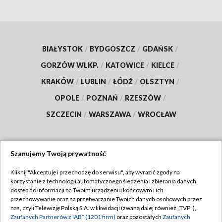
BIAŁYSTOK
/
BYDGOSZCZ
/
GDAŃSK
/
GORZÓW WLKP.
/
KATOWICE
/
KIELCE
/
KRAKÓW
/
LUBLIN
/
ŁÓDŹ
/
OLSZTYN
/
OPOLE
/
POZNAŃ
/
RZESZÓW
/
SZCZECIN
/
WARSZAWA
/
WROCŁAW
Szanujemy Twoją prywatność
Dołącz do nas:
Kliknij "Akceptuję i przechodzę do serwisu", aby wyrazić zgody na
korzystanie z technologii automatycznego śledzenia i zbierania danych,
TVP
dostęp do informacji na Twoim urządzeniu końcowym i ich
Abonament TVP
przechowywanie oraz na przetwarzanie Twoich danych osobowych przez
Regulamin TVP
nas, czyli Telewizję Polską S.A. w likwidacji (zwaną dalej również „TVP”),
Emisja w TVP
Polityka prywatności
Zaufanych Partnerów z IAB* (1201 firm)
oraz pozostałych
Zaufanych