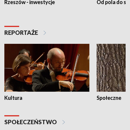
Rzeszów - inwestycje
Od pola do st
REPORTAŻE
Kultura
Społeczne
SPOŁECZEŃSTWO