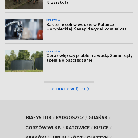
Krzysztofa
RZESZÓW
Bakterie coli w wodzie w Polance
Horynieckiej. Sanepid wydał komunikat
RZESZÓW
Coraz większy problem z wodą. Samorządy
apelują o oszczędzanie
ZOBACZ WIĘCEJ
BIAŁYSTOK
/
BYDGOSZCZ
/
GDAŃSK
/
GORZÓW WLKP.
/
KATOWICE
/
KIELCE
/
KRAKÓW
/
LUBLIN
/
ŁÓDŹ
/
OLSZTYN
/