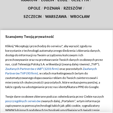
OPOLE
/
POZNAŃ
/
RZESZÓW
/
SZCZECIN
/
WARSZAWA
/
WROCŁAW
Szanujemy Twoją prywatność
Dołącz do nas:
Kliknij "Akceptuję i przechodzę do serwisu", aby wyrazić zgody na
korzystanie z technologii automatycznego śledzenia i zbierania danych,
TVP
dostęp do informacji na Twoim urządzeniu końcowym i ich
Abonament TVP
przechowywanie oraz na przetwarzanie Twoich danych osobowych przez
Regulamin TVP
nas, czyli Telewizję Polską S.A. w likwidacji (zwaną dalej również „TVP”),
Emisja w TVP
Polityka prywatności
Zaufanych Partnerów z IAB* (1201 firm)
oraz pozostałych
Zaufanych
Partnerów TVP (93 firm)
, w celach marketingowych (w tym do
Centrum informacji TVP
Moje zgody
zautomatyzowanego dopasowania reklam do Twoich zainteresowań i
mierzenia ich skuteczności) i pozostałych, które wskazujemy poniżej, a
Naziemna Telewizja Cyfrowa
Pomoc
także zgody na udostępnianie przez nas identyfikatora PPID do Google.
Sklep TVP
Biuro reklamy
Twoje dane osobowe zbierane podczas odwiedzania przez Ciebie naszych
Rada Programowa
Kontakt
poszczególnych serwisów
zwanych dalej „Portalem”, w tym informacje
zapisywane za pomocą technologii takich jak: pliki cookie, sygnalizatory
System NOS
WWW lub innych podobnych technologii umożliwiających świadczenie