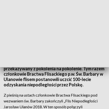
Flis Niepodległości Członków Bractwa Flisackiego z Ulanowa
Pływają na galarach, krypach i retmankach, ich
bractwo liczy 140 osób, a flis mają we krwi,
przekazywany z pokolenia na pokolenie. Tym razem
członkowie Bractwa Flisackiego p.w. Św. Barbary w
Ulanowie flisem postanowili uczcić 100-lecie
odzyskania niepodległości przez Polskę.
Z pieśnią na ustach członkowie Bractwa Flisackiego pod
wezwaniem św. Barbary zakończyli „Flis Niepodległości
Jarosław Ulanów 2018. W ten sposób połączyli