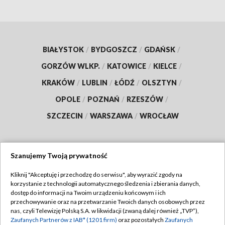
BIAŁYSTOK
/
BYDGOSZCZ
/
GDAŃSK
/
GORZÓW WLKP.
/
KATOWICE
/
KIELCE
/
KRAKÓW
/
LUBLIN
/
ŁÓDŹ
/
OLSZTYN
/
OPOLE
/
POZNAŃ
/
RZESZÓW
/
SZCZECIN
/
WARSZAWA
/
WROCŁAW
Szanujemy Twoją prywatność
Dołącz do nas:
Kliknij "Akceptuję i przechodzę do serwisu", aby wyrazić zgody na
korzystanie z technologii automatycznego śledzenia i zbierania danych,
TVP
dostęp do informacji na Twoim urządzeniu końcowym i ich
Abonament TVP
przechowywanie oraz na przetwarzanie Twoich danych osobowych przez
Regulamin TVP
nas, czyli Telewizję Polską S.A. w likwidacji (zwaną dalej również „TVP”),
Emisja w TVP
Polityka prywatności
Zaufanych Partnerów z IAB* (1201 firm)
oraz pozostałych
Zaufanych