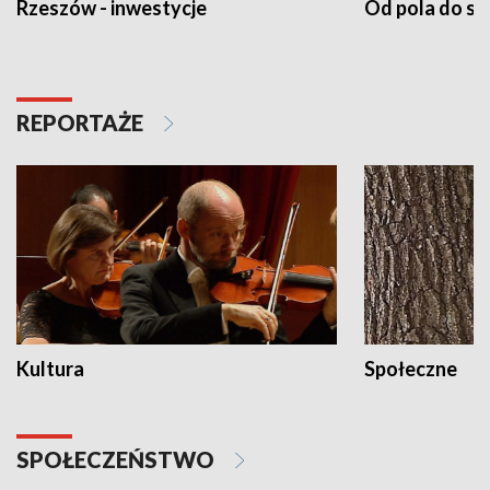
Rzeszów - inwestycje
Od pola do st
REPORTAŻE
Kultura
Społeczne
SPOŁECZEŃSTWO