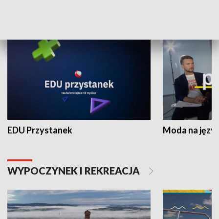
NAUKA I EDUKACJA
EDU Przystanek
Moda na język
WYPOCZYNEK I REKREACJA