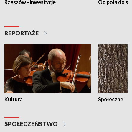
Rzeszów - inwestycje
Od pola do st
REPORTAŻE
Kultura
Społeczne
SPOŁECZEŃSTWO