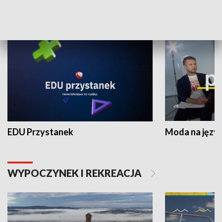
NAUKA I EDUKACJA
EDU Przystanek
Moda na język
WYPOCZYNEK I REKREACJA