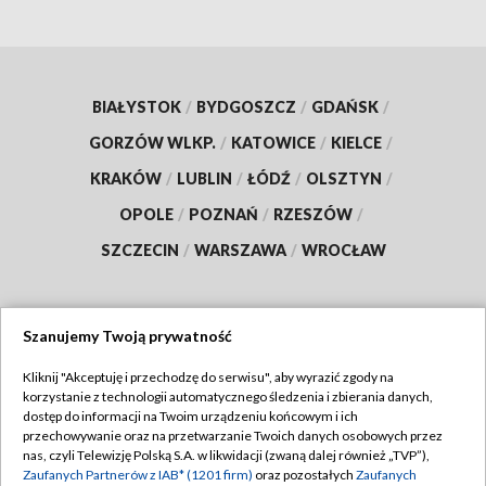
BIAŁYSTOK
/
BYDGOSZCZ
/
GDAŃSK
/
GORZÓW WLKP.
/
KATOWICE
/
KIELCE
/
KRAKÓW
/
LUBLIN
/
ŁÓDŹ
/
OLSZTYN
/
OPOLE
/
POZNAŃ
/
RZESZÓW
/
SZCZECIN
/
WARSZAWA
/
WROCŁAW
Szanujemy Twoją prywatność
Dołącz do nas:
Kliknij "Akceptuję i przechodzę do serwisu", aby wyrazić zgody na
korzystanie z technologii automatycznego śledzenia i zbierania danych,
TVP
dostęp do informacji na Twoim urządzeniu końcowym i ich
Abonament TVP
przechowywanie oraz na przetwarzanie Twoich danych osobowych przez
Regulamin TVP
nas, czyli Telewizję Polską S.A. w likwidacji (zwaną dalej również „TVP”),
Emisja w TVP
Polityka prywatności
Zaufanych Partnerów z IAB* (1201 firm)
oraz pozostałych
Zaufanych