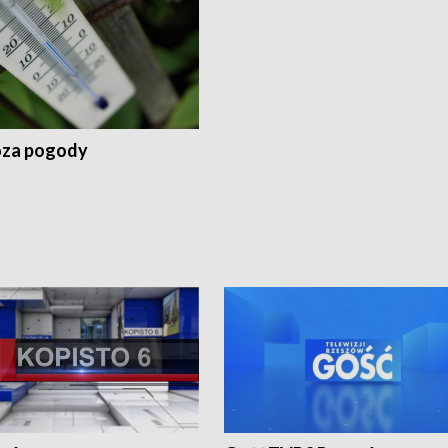
za pogody