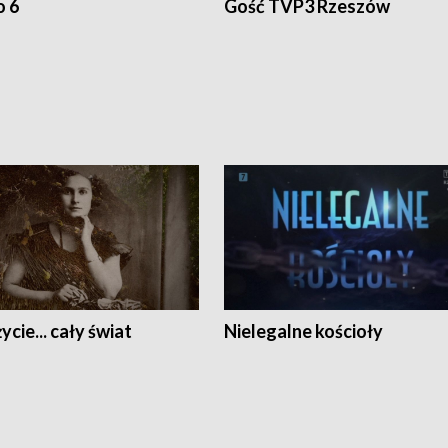
o 6
Gość TVP3 Rzeszów
ycie... cały świat
Nielegalne kościoły