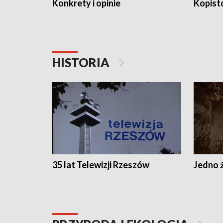
Konkrety i opinie
Kopist
HISTORIA
35 lat Telewizji Rzeszów
Jedno ż