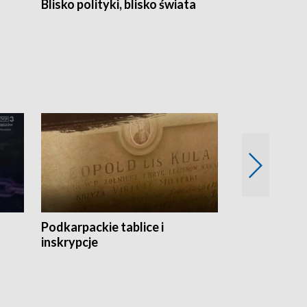
Blisko polityki, blisko świata
Popołudnie 
Podkarpackie tablice i
Szlakiem arc
inskrypcje
drewnianej