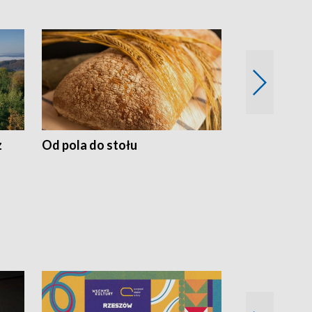
z
Od pola do stołu
50 lat ochro
przyrodnicz
Zachodnich