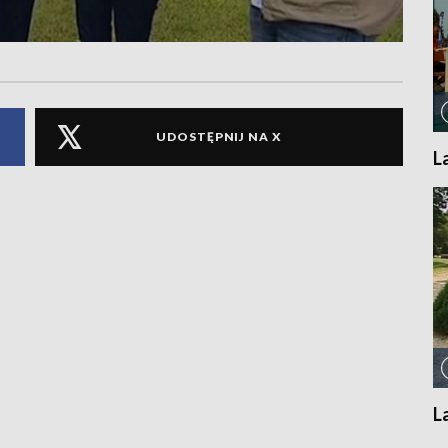
UDOSTĘPNIJ NA X
L
L