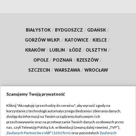
BIAŁYSTOK
/
BYDGOSZCZ
/
GDAŃSK
/
GORZÓW WLKP.
/
KATOWICE
/
KIELCE
/
KRAKÓW
/
LUBLIN
/
ŁÓDŹ
/
OLSZTYN
/
OPOLE
/
POZNAŃ
/
RZESZÓW
/
SZCZECIN
/
WARSZAWA
/
WROCŁAW
Szanujemy Twoją prywatność
Dołącz do nas:
Kliknij "Akceptuję i przechodzę do serwisu", aby wyrazić zgody na
korzystanie z technologii automatycznego śledzenia i zbierania danych,
TVP
dostęp do informacji na Twoim urządzeniu końcowym i ich
Abonament TVP
przechowywanie oraz na przetwarzanie Twoich danych osobowych przez
Regulamin TVP
nas, czyli Telewizję Polską S.A. w likwidacji (zwaną dalej również „TVP”),
Emisja w TVP
Polityka prywatności
Zaufanych Partnerów z IAB* (1201 firm)
oraz pozostałych
Zaufanych