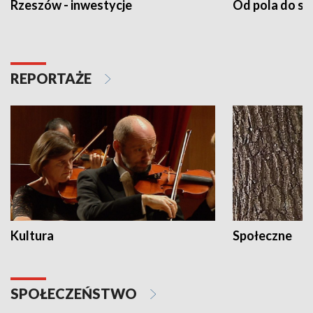
Rzeszów - inwestycje
Od pola do st
REPORTAŻE
Kultura
Społeczne
SPOŁECZEŃSTWO