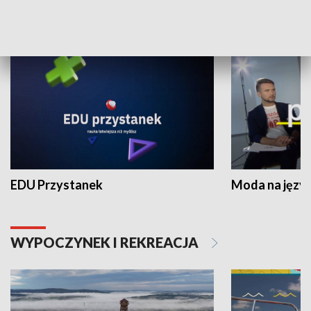
NAUKA I EDUKACJA
EDU Przystanek
Moda na język
WYPOCZYNEK I REKREACJA