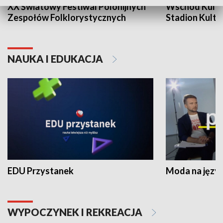
XX Światowy Festiwal Polonijnych
Wschód Kultur
Zespołów Folklorystycznych
Stadion Kultu
NAUKA I EDUKACJA
EDU Przystanek
Moda na język
WYPOCZYNEK I REKREACJA