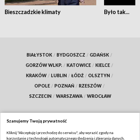
Bieszczadzkie klimaty
Było tak...
BIAŁYSTOK
/
BYDGOSZCZ
/
GDAŃSK
/
GORZÓW WLKP.
/
KATOWICE
/
KIELCE
/
KRAKÓW
/
LUBLIN
/
ŁÓDŹ
/
OLSZTYN
/
OPOLE
/
POZNAŃ
/
RZESZÓW
/
SZCZECIN
/
WARSZAWA
/
WROCŁAW
Szanujemy Twoją prywatność
Dołącz do nas:
Kliknij "Akceptuję i przechodzę do serwisu", aby wyrazić zgody na
korzystanie z technologii automatycznego śledzenia i zbierania danych,
TVP