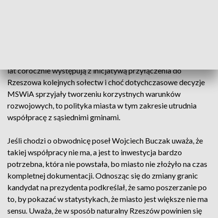
konferencji prasowej radni Rzeszowa zapowiedzieli
też batalię o bezpłatne bilety komunikacji miejskiej
dla rzeszowskich uczniów.
Poseł Wojciech Buczak, kandydat PiS na prezydenta
Rzeszowa, przypominał dziś, że władze miasta od kilkunastu
lat corocznie występują z inicjatywą przyłączenia do
Rzeszowa kolejnych sołectw i choć dotychczasowe decyzje
MSWiA sprzyjały tworzeniu korzystnych warunków
rozwojowych, to polityka miasta w tym zakresie utrudnia
współpracę z sąsiednimi gminami.
Jeśli chodzi o obwodnicę poseł Wojciech Buczak uważa, że
takiej współpracy nie ma, a jest to inwestycja bardzo
potrzebna, która nie powstała, bo miasto nie złożyło na czas
kompletnej dokumentacji. Odnosząc się do zmiany granic
kandydat na prezydenta podkreślał, że samo poszerzanie po
to, by pokazać w statystykach, że miasto jest większe nie ma
sensu. Uważa, że w sposób naturalny Rzeszów powinien się