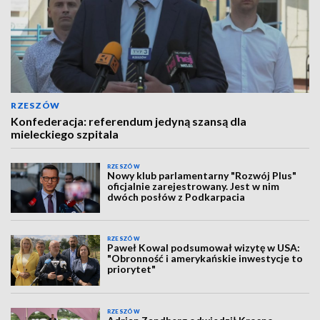
RZESZÓW
Konfederacja: referendum jedyną szansą dla
mieleckiego szpitala
RZESZÓW
Nowy klub parlamentarny "Rozwój Plus"
oficjalnie zarejestrowany. Jest w nim
dwóch posłów z Podkarpacia
RZESZÓW
Paweł Kowal podsumował wizytę w USA:
"Obronność i amerykańskie inwestycje to
priorytet"
RZESZÓW