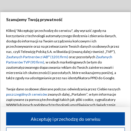
Szanujemy Twoją prywatność
Dołącz do nas:
Kliknij "Akceptuję i przechodzę do serwisu", aby wyrazić zgody na
korzystanie z technologii automatycznego śledzenia i zbierania danych,
TVP
dostęp do informacji na Twoim urządzeniu końcowym i ich
Abonament TVP
przechowywanie oraz na przetwarzanie Twoich danych osobowych przez
Regulamin TVP
nas, czyli Telewizję Polską S.A. w likwidacji (zwaną dalej również „TVP”),
Emisja w TVP
Polityka prywatności
Zaufanych Partnerów z IAB* (1201 firm)
oraz pozostałych
Zaufanych
Partnerów TVP (93 firm)
, w celach marketingowych (w tym do
Centrum informacji TVP
Moje zgody
zautomatyzowanego dopasowania reklam do Twoich zainteresowań i
mierzenia ich skuteczności) i pozostałych, które wskazujemy poniżej, a
Naziemna Telewizja Cyfrowa
Pomoc
także zgody na udostępnianie przez nas identyfikatora PPID do Google.
Sklep TVP
Biuro reklamy
Twoje dane osobowe zbierane podczas odwiedzania przez Ciebie naszych
Rada Programowa
Kontakt
poszczególnych serwisów
zwanych dalej „Portalem”, w tym informacje
zapisywane za pomocą technologii takich jak: pliki cookie, sygnalizatory
System NOS
WWW lub innych podobnych technologii umożliwiających świadczenie
dopasowanych i bezpiecznych usług, personalizację treści oraz reklam,
Informacje o nadawcy
Kanały
udostępnianie funkcji mediów społecznościowych oraz analizowanie
Akceptuję i przechodzę do serwisu
ruchu w Internecie.
Program dla prasy
©2026 Telewizja Polska S.A. w likwidacji
Biuro Reklamy