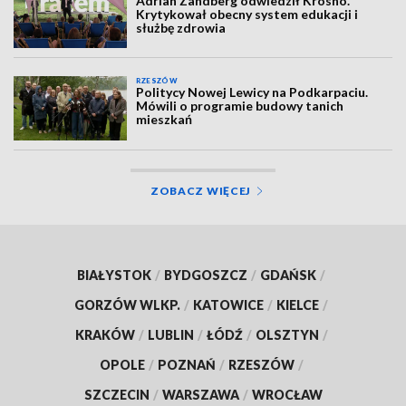
Adrian Zandberg odwiedził Krosno.
Krytykował obecny system edukacji i
służbę zdrowia
RZESZÓW
Politycy Nowej Lewicy na Podkarpaciu.
Mówili o programie budowy tanich
mieszkań
ZOBACZ WIĘCEJ
BIAŁYSTOK
/
BYDGOSZCZ
/
GDAŃSK
/
GORZÓW WLKP.
/
KATOWICE
/
KIELCE
/
KRAKÓW
/
LUBLIN
/
ŁÓDŹ
/
OLSZTYN
/
OPOLE
/
POZNAŃ
/
RZESZÓW
/
SZCZECIN
/
WARSZAWA
/
WROCŁAW