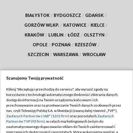
BIAŁYSTOK
/
BYDGOSZCZ
/
GDAŃSK
/
GORZÓW WLKP.
/
KATOWICE
/
KIELCE
/
KRAKÓW
/
LUBLIN
/
ŁÓDŹ
/
OLSZTYN
/
OPOLE
/
POZNAŃ
/
RZESZÓW
/
SZCZECIN
/
WARSZAWA
/
WROCŁAW
Szanujemy Twoją prywatność
Dołącz do nas:
Kliknij "Akceptuję i przechodzę do serwisu", aby wyrazić zgody na
korzystanie z technologii automatycznego śledzenia i zbierania danych,
TVP
dostęp do informacji na Twoim urządzeniu końcowym i ich
Abonament TVP
przechowywanie oraz na przetwarzanie Twoich danych osobowych przez
Regulamin TVP
nas, czyli Telewizję Polską S.A. w likwidacji (zwaną dalej również „TVP”),
Emisja w TVP
Polityka prywatności
Zaufanych Partnerów z IAB* (1201 firm)
oraz pozostałych
Zaufanych
Partnerów TVP (93 firm)
, w celach marketingowych (w tym do
Centrum informacji TVP
Moje zgody
zautomatyzowanego dopasowania reklam do Twoich zainteresowań i
mierzenia ich skuteczności) i pozostałych, które wskazujemy poniżej, a