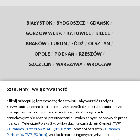
BIAŁYSTOK
/
BYDGOSZCZ
/
GDAŃSK
/
GORZÓW WLKP.
/
KATOWICE
/
KIELCE
/
KRAKÓW
/
LUBLIN
/
ŁÓDŹ
/
OLSZTYN
/
OPOLE
/
POZNAŃ
/
RZESZÓW
/
SZCZECIN
/
WARSZAWA
/
WROCŁAW
Szanujemy Twoją prywatność
Dołącz do nas:
Kliknij "Akceptuję i przechodzę do serwisu", aby wyrazić zgody na
korzystanie z technologii automatycznego śledzenia i zbierania danych,
TVP
dostęp do informacji na Twoim urządzeniu końcowym i ich
Abonament TVP
przechowywanie oraz na przetwarzanie Twoich danych osobowych przez
Regulamin TVP
nas, czyli Telewizję Polską S.A. w likwidacji (zwaną dalej również „TVP”),
Emisja w TVP
Polityka prywatności
Zaufanych Partnerów z IAB* (1201 firm)
oraz pozostałych
Zaufanych
Partnerów TVP (93 firm)
, w celach marketingowych (w tym do
Centrum informacji TVP
Moje zgody