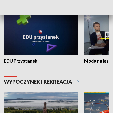
NAUKA I EDUKACJA
EDU Przystanek
Moda na język
WYPOCZYNEK I REKREACJA