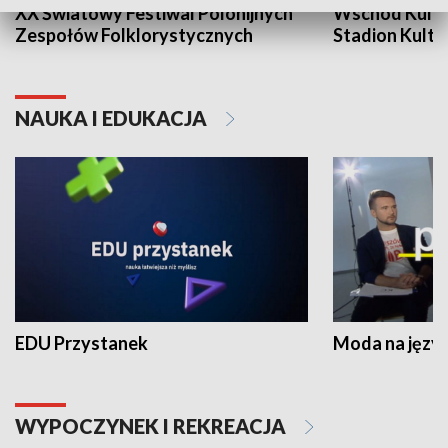
XX Światowy Festiwal Polonijnych
Wschód Kultur
Zespołów Folklorystycznych
Stadion Kultu
NAUKA I EDUKACJA
EDU Przystanek
Moda na język
WYPOCZYNEK I REKREACJA