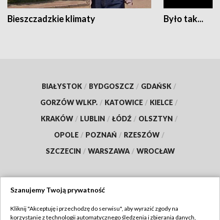
Bieszczadzkie klimaty
Było tak...
BIAŁYSTOK
/
BYDGOSZCZ
/
GDAŃSK
/
GORZÓW WLKP.
/
KATOWICE
/
KIELCE
/
KRAKÓW
/
LUBLIN
/
ŁÓDŹ
/
OLSZTYN
/
OPOLE
/
POZNAŃ
/
RZESZÓW
/
SZCZECIN
/
WARSZAWA
/
WROCŁAW
Szanujemy Twoją prywatność
Dołącz do nas:
Kliknij "Akceptuję i przechodzę do serwisu", aby wyrazić zgody na
korzystanie z technologii automatycznego śledzenia i zbierania danych,
TVP