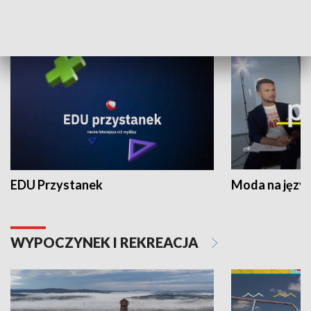
NAUKA I EDUKACJA
EDU Przystanek
Moda na język
WYPOCZYNEK I REKREACJA