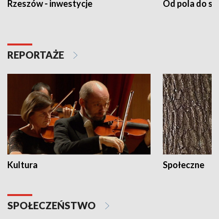
Rzeszów - inwestycje
Od pola do st
REPORTAŻE
Kultura
Społeczne
SPOŁECZEŃSTWO