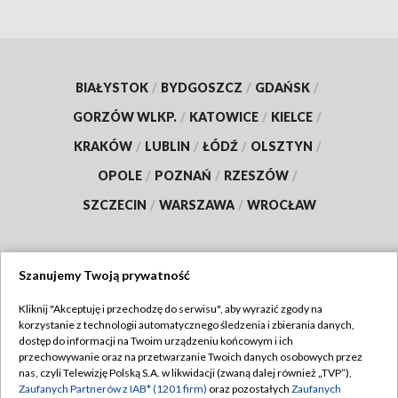
BIAŁYSTOK
/
BYDGOSZCZ
/
GDAŃSK
/
GORZÓW WLKP.
/
KATOWICE
/
KIELCE
/
KRAKÓW
/
LUBLIN
/
ŁÓDŹ
/
OLSZTYN
/
OPOLE
/
POZNAŃ
/
RZESZÓW
/
SZCZECIN
/
WARSZAWA
/
WROCŁAW
Szanujemy Twoją prywatność
Dołącz do nas:
Kliknij "Akceptuję i przechodzę do serwisu", aby wyrazić zgody na
korzystanie z technologii automatycznego śledzenia i zbierania danych,
TVP
dostęp do informacji na Twoim urządzeniu końcowym i ich
Abonament TVP
przechowywanie oraz na przetwarzanie Twoich danych osobowych przez
Regulamin TVP
nas, czyli Telewizję Polską S.A. w likwidacji (zwaną dalej również „TVP”),
Emisja w TVP
Polityka prywatności
Zaufanych Partnerów z IAB* (1201 firm)
oraz pozostałych
Zaufanych