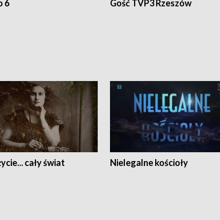
o 6
Gość TVP3 Rzeszów
ycie... cały świat
Nielegalne kościoły