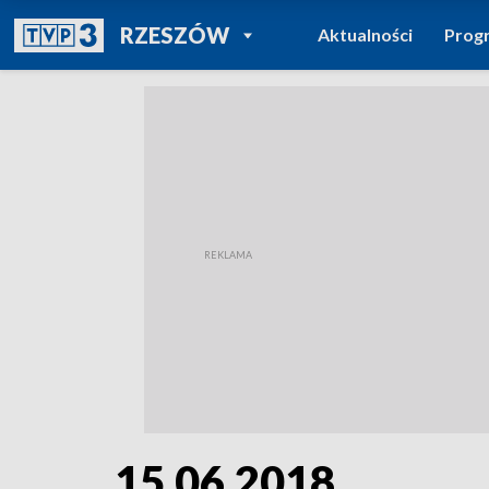
POWRÓT DO
RZESZÓW
Aktualności
Prog
TVP REGIONY
15.06.2018