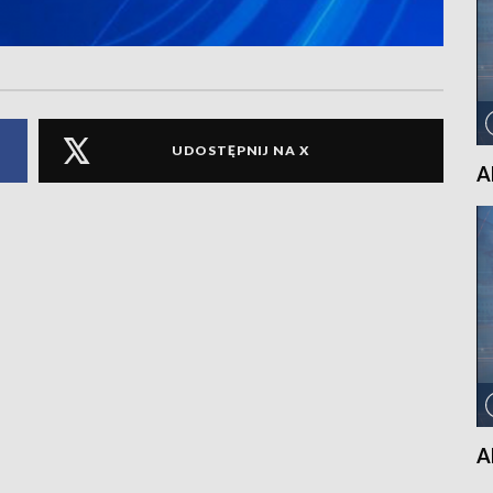
UDOSTĘPNIJ NA X
A
A