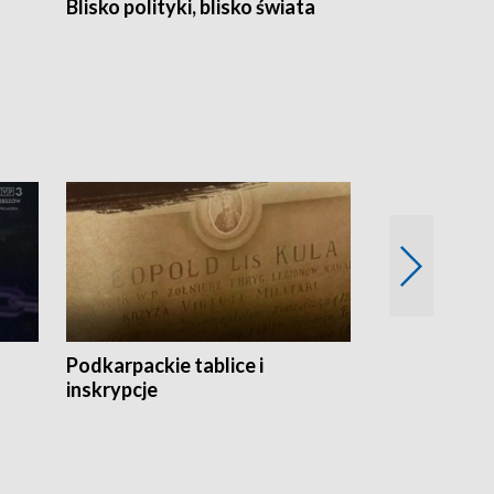
Blisko polityki, blisko świata
Popołudnie 
Podkarpackie tablice i
Szlakiem arc
inskrypcje
drewnianej