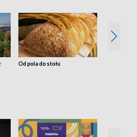
z
Od pola do stołu
50 lat ochro
przyrodnicz
Zachodnich