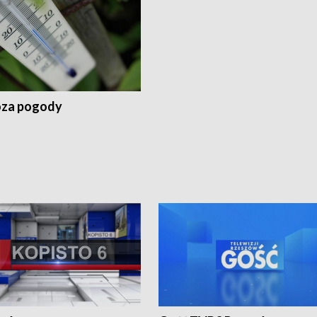
za pogody