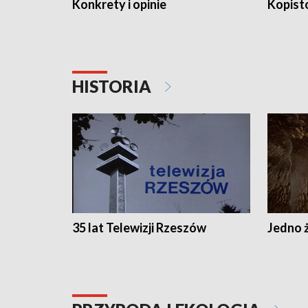
Konkrety i opinie
Kopist
HISTORIA
35 lat Telewizji Rzeszów
Jedno ż