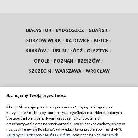
BIAŁYSTOK
/
BYDGOSZCZ
/
GDAŃSK
/
GORZÓW WLKP.
/
KATOWICE
/
KIELCE
/
KRAKÓW
/
LUBLIN
/
ŁÓDŹ
/
OLSZTYN
/
OPOLE
/
POZNAŃ
/
RZESZÓW
/
SZCZECIN
/
WARSZAWA
/
WROCŁAW
Szanujemy Twoją prywatność
Dołącz do nas:
Kliknij "Akceptuję i przechodzę do serwisu", aby wyrazić zgody na
korzystanie z technologii automatycznego śledzenia i zbierania danych,
TVP
dostęp do informacji na Twoim urządzeniu końcowym i ich
Abonament TVP
przechowywanie oraz na przetwarzanie Twoich danych osobowych przez
Regulamin TVP
nas, czyli Telewizję Polską S.A. w likwidacji (zwaną dalej również „TVP”),
Emisja w TVP
Polityka prywatności
Zaufanych Partnerów z IAB* (1201 firm)
oraz pozostałych
Zaufanych