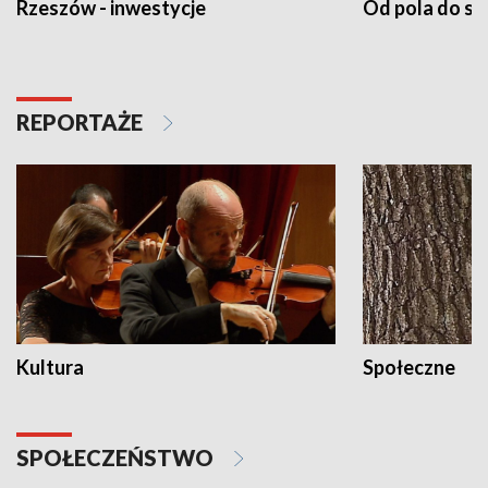
Rzeszów - inwestycje
Od pola do st
REPORTAŻE
Kultura
Społeczne
SPOŁECZEŃSTWO