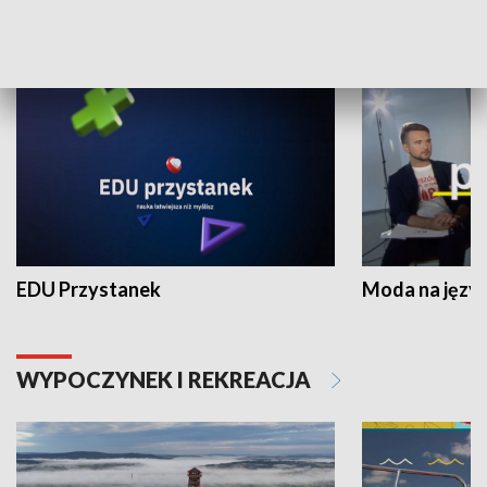
NAUKA I EDUKACJA
EDU Przystanek
Moda na język
WYPOCZYNEK I REKREACJA