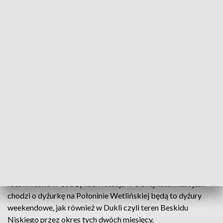
Na dofinansowanie letniego wypoczynku dzieci i młodzieży
w tym roku organizacje i stowarzyszenia z Podkarpacia
dostały z budżetu wojewody ponad milion 700 tysięcy
złotych. Dzięki temu z koloni i obozów skorzysta ponad 10
tysięcy najmłodszych z regionu. Drugie10 tysięcy przyjedzie
na Podkarpacie z innych województw. Wielu wakacje będzie
spędzało nad wodą - stąd tak ważne jest zapewnienie tam
bezpieczeństwa. Wydłużony został czas działania karetki
wodnej. Zarówno za Zalewie Solińskim jak i Tarnobrzeskim
już od 15 czerwca do 15 września pogotowie wodne będzie
funkcjonować.
W wakacje nad bezpieczeństwem wypoczywających w
górach czuwać będzie 126 ratowników GOPR. Trzy stacje
będą działały całodobowo czyli centrala w Sanoku stacja
ratownictwa w Ustrzykach i stacja w Cisnej natomiast jeśli
chodzi o dyżurkę na Połoninie Wetlińskiej będą to dyżury
weekendowe, jak również w Dukli czyli teren Beskidu
Niskiego przez okres tych dwóch miesięcy.