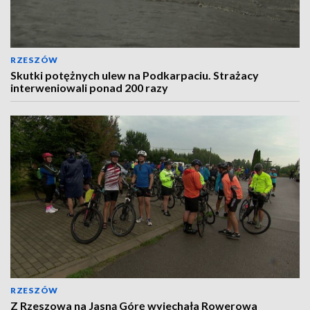
RZESZÓW
Skutki potężnych ulew na Podkarpaciu. Strażacy
interweniowali ponad 200 razy
RZESZÓW
Z Rzeszowa na Jasną Górę wyjechała Rowerowa