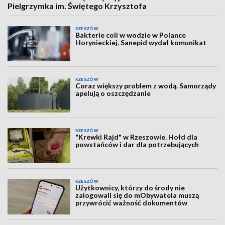
Pielgrzymka im. Świętego Krzysztofa
RZESZÓW
Bakterie coli w wodzie w Polance
Horynieckiej. Sanepid wydał komunikat
RZESZÓW
Coraz większy problem z wodą. Samorządy
apelują o oszczędzanie
RZESZÓW
"Krewki Rajd" w Rzeszowie. Hołd dla
powstańców i dar dla potrzebujących
RZESZÓW
Użytkownicy, którzy do środy nie
zalogowali się do mObywatela muszą
przywrócić ważność dokumentów