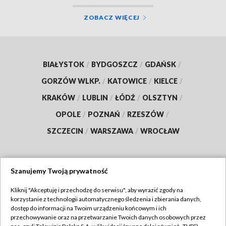
ZOBACZ WIĘCEJ
BIAŁYSTOK
/
BYDGOSZCZ
/
GDAŃSK
/
GORZÓW WLKP.
/
KATOWICE
/
KIELCE
/
KRAKÓW
/
LUBLIN
/
ŁÓDŹ
/
OLSZTYN
/
OPOLE
/
POZNAŃ
/
RZESZÓW
/
SZCZECIN
/
WARSZAWA
/
WROCŁAW
Szanujemy Twoją prywatność
Dołącz do nas:
Kliknij "Akceptuję i przechodzę do serwisu", aby wyrazić zgody na
korzystanie z technologii automatycznego śledzenia i zbierania danych,
TVP
dostęp do informacji na Twoim urządzeniu końcowym i ich
Abonament TVP
przechowywanie oraz na przetwarzanie Twoich danych osobowych przez
Regulamin TVP