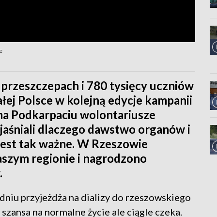
e
przeszczepach i 780 tysięcy uczniów
łej Polsce w kolejną edycje kampanii
 na Podkarpaciu wolontariusze
yjaśniali dlaczego dawstwo organów i
jest tak ważne. W Rzeszowie
szym regionie i nagrodzono
.
odniu przyjeżdża na dializy do rzeszowskiego
 szansa na normalne życie ale ciągle czeka.