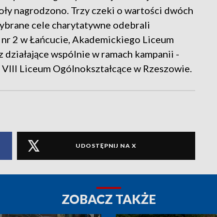
ły nagrodzono. Trzy czeki o wartości dwóch
wybrane cele charytatywne odebrali
ł nr 2 w Łańcucie, Akademickiego Liceum
działające wspólnie w ramach kampanii -
 VIII Liceum Ogólnokształcące w Rzeszowie.
UDOSTĘPNIJ NA X
ZOBACZ TAKŻE