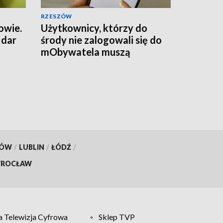
RZESZÓW
owie.
Użytkownicy, którzy do
 dar
środy nie zalogowali się do
mObywatela muszą
przywrócić ważność
dokumentów
KÓW
/
LUBLIN
/
ŁÓDŹ
/
ROCŁAW
 Telewizja Cyfrowa
Sklep TVP