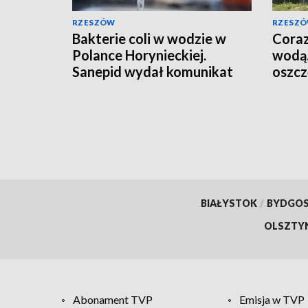
RZESZÓW
RZESZ
Bakterie coli w wodzie w
Coraz
Polance Horynieckiej.
wodą.
Sanepid wydał komunikat
oszcz
BIAŁYSTOK
/
BYDGO
OLSZTY
Abonament TVP
Emisja w TVP