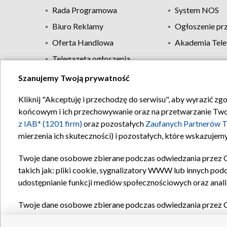
Rada Programowa
System NOS
Biuro Reklamy
Ogłoszenie pr
Oferta Handlowa
Akademia Tele
Telegazeta ogłoszenia
Szanujemy Twoją prywatność
Regulamin TVP
Kliknij "Akceptuję i przechodzę do serwisu", aby wyrazić zg
końcowym i ich przechowywanie oraz na przetwarzanie Twoich
z IAB* (1201 firm)
oraz pozostałych
Zaufanych Partnerów T
mierzenia ich skuteczności) i pozostałych, które wskazujemy
Twoje dane osobowe zbierane podczas odwiedzania przez 
takich jak: pliki cookie, sygnalizatory WWW lub innych pod
udostępnianie funkcji mediów społecznościowych oraz anali
Twoje dane osobowe zbierane podczas odwiedzania przez 
plików cookie, informacje o Twoich wyszukiwaniach w serwi