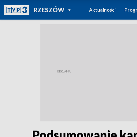
POWRÓT DO
RZESZÓW
Aktualności
Prog
TVP REGIONY
Podsumowanie kamp