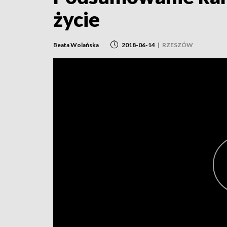
życie
Beata Wolańska
2018-06-14
|
RZESZÓW