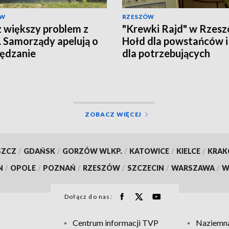
ÓW
RZESZÓW
 większy problem z
"Krewki Rajd" w Rzesz
 Samorządy apelują o
Hołd dla powstańców i
ędzanie
dla potrzebujących
ZOBACZ WIĘCEJ
SZCZ
/
GDAŃSK
/
GORZÓW WLKP.
/
KATOWICE
/
KIELCE
/
KRA
N
/
OPOLE
/
POZNAŃ
/
RZESZÓW
/
SZCZECIN
/
WARSZAWA
/
W
Dołącz do nas:
Centrum informacji TVP
Naziemna