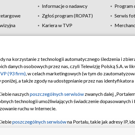
Informacje o nadawcy
Program d
zetargowe
Zgłoś program (ROPAT)
Serwis fo
wizyjna
Kariera w TVP
Merchandi
Polityka prywatności
Moje zgody
Pomoc
Biuro re
ody na korzystanie z technologii automatycznego śledzenia i zbie
 danych osobowych przez nas, czyli Telewizję Polską S.A. w likw
VP (93 firm)
, w celach marketingowych (w tym do zautomatyzow
 poniżej, a także zgody na udostępnianie przez nas identyfikator
Ciebie naszych
poszczególnych serwisów
zwanych dalej „Portalem
obnych technologii umożliwiających świadczenie dopasowanych i be
zowanie ruchu w Internecie.
Ciebie
poszczególnych serwisów
na Portalu, takie jak adresy IP, 
sach Portalu czy historia odwiedzin będą przetwarzane przez TV