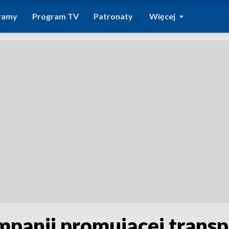
ramy
Program TV
Patronaty
Więcej
anii promującej transpl