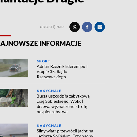
UDOSTĘPNIJ:
AJNOWSZE INFORMACJE
SPORT
Adrian Rzeźnik liderem po I
etapie 35. Rajdu
Rzeszowskiego
NA SYGNALE
Burza uszkodziła zabytkową
Lipę Sobieskiego. Wokół
drzewa wyznaczono strefę
bezpieczeństwa
NA SYGNALE
Silny wiatr przewrócił jacht na
Jeziorze Solińskim. Trzy osoby