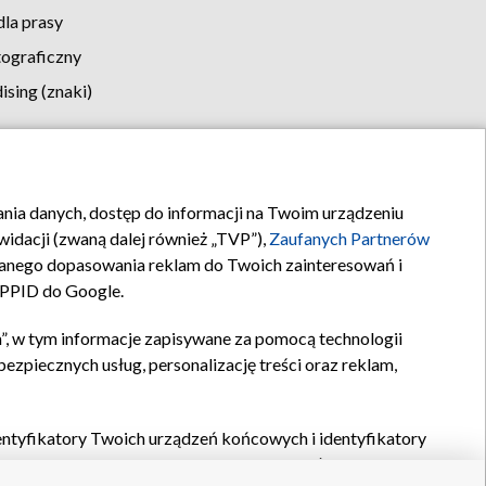
la prasy
tograficzny
sing (znaki)
klamy
Kontakt
rania danych, dostęp do informacji na Twoim urządzeniu
idacji (zwaną dalej również „TVP”),
Zaufanych Partnerów
anego dopasowania reklam do Twoich zainteresowań i
a PPID do Google.
”, w tym informacje zapisywane za pomocą technologii
zpiecznych usług, personalizację treści oraz reklam,
identyfikatory Twoich urządzeń końcowych i identyfikatory
P,
Zaufanych Partnerów z IAB
oraz pozostałych
Zaufanych