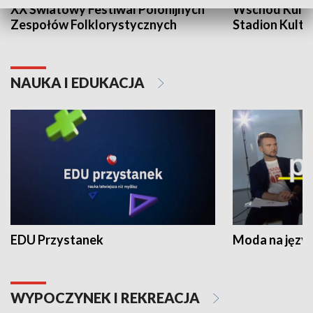
XX Światowy Festiwal Polonijnych
Wschód Kultur
Zespołów Folklorystycznych
Stadion Kultu
NAUKA I EDUKACJA
EDU Przystanek
Moda na język
WYPOCZYNEK I REKREACJA