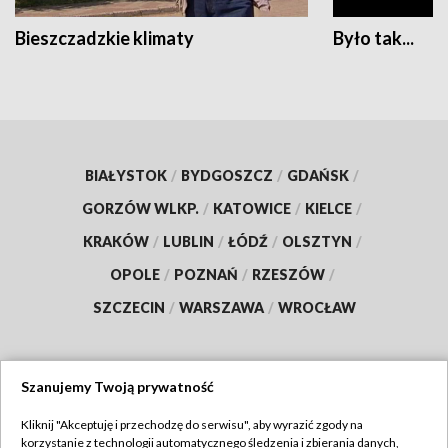
Bieszczadzkie klimaty
Było tak...
BIAŁYSTOK
/
BYDGOSZCZ
/
GDAŃSK
/
GORZÓW WLKP.
/
KATOWICE
/
KIELCE
/
KRAKÓW
/
LUBLIN
/
ŁÓDŹ
/
OLSZTYN
/
OPOLE
/
POZNAŃ
/
RZESZÓW
/
SZCZECIN
/
WARSZAWA
/
WROCŁAW
Szanujemy Twoją prywatność
Dołącz do nas:
Kliknij "Akceptuję i przechodzę do serwisu", aby wyrazić zgody na
korzystanie z technologii automatycznego śledzenia i zbierania danych,
TVP