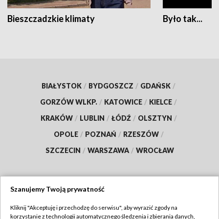
Bieszczadzkie klimaty
Było tak...
BIAŁYSTOK
/
BYDGOSZCZ
/
GDAŃSK
/
GORZÓW WLKP.
/
KATOWICE
/
KIELCE
/
KRAKÓW
/
LUBLIN
/
ŁÓDŹ
/
OLSZTYN
/
OPOLE
/
POZNAŃ
/
RZESZÓW
/
SZCZECIN
/
WARSZAWA
/
WROCŁAW
Szanujemy Twoją prywatność
Dołącz do nas:
Kliknij "Akceptuję i przechodzę do serwisu", aby wyrazić zgody na
korzystanie z technologii automatycznego śledzenia i zbierania danych,
TVP