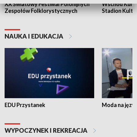
XX Światowy Festiwal Polonijnych
Wschód Kultur
Zespołów Folklorystycznych
Stadion Kultu
NAUKA I EDUKACJA
EDU Przystanek
Moda na język
WYPOCZYNEK I REKREACJA