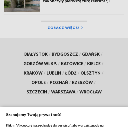
zakończyły pierwszą turę rekrutacji
ZOBACZ WIĘCEJ
BIAŁYSTOK
/
BYDGOSZCZ
/
GDAŃSK
/
GORZÓW WLKP.
/
KATOWICE
/
KIELCE
/
KRAKÓW
/
LUBLIN
/
ŁÓDŹ
/
OLSZTYN
/
OPOLE
/
POZNAŃ
/
RZESZÓW
/
SZCZECIN
/
WARSZAWA
/
WROCŁAW
Szanujemy Twoją prywatność
Dołącz do nas:
Kliknij "Akceptuję i przechodzę do serwisu", aby wyrazić zgody na