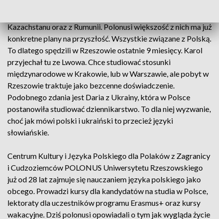
Przyjechali do Rzeszowa z Ukrainy, Białorusi, Mołdawii,
Kazachstanu oraz z Rumunii. Polonusi większość z nich ma już
konkretne plany na przyszłość. Wszystkie związane z Polską.
To dlatego spędzili w Rzeszowie ostatnie 9 miesięcy. Karol
przyjechał tu ze Lwowa. Chce studiować stosunki
międzynarodowe w Krakowie, lub w Warszawie, ale pobyt w
Rzeszowie traktuje jako bezcenne doświadczenie.
Podobnego zdania jest Daria z Ukrainy, która w Polsce
postanowiła studiować dziennikarstwo. To dla niej wyzwanie,
choć jak mówi polski i ukraiński to przecież języki
słowiańskie.
Centrum Kultury i Języka Polskiego dla Polaków z Zagranicy
i Cudzoziemców POLONUS Uniwersytetu Rzeszowskiego
już od 28 lat zajmuje się nauczaniem języka polskiego jako
obcego. Prowadzi kursy dla kandydatów na studia w Polsce,
lektoraty dla uczestników programu Erasmus+ oraz kursy
wakacyjne. Dziś polonusi opowiadali o tym jak wygląda życie