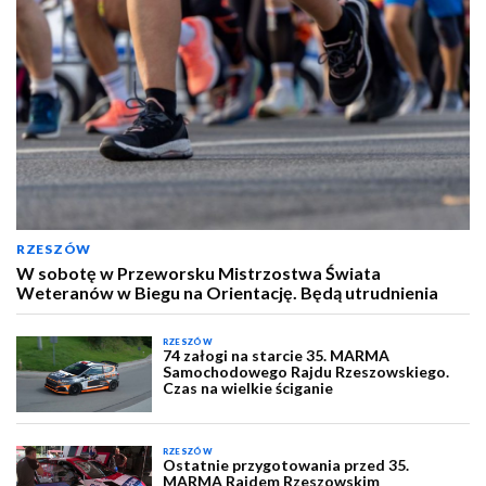
RZESZÓW
W sobotę w Przeworsku Mistrzostwa Świata
Weteranów w Biegu na Orientację. Będą utrudnienia
RZESZÓW
74 załogi na starcie 35. MARMA
Samochodowego Rajdu Rzeszowskiego.
Czas na wielkie ściganie
RZESZÓW
Ostatnie przygotowania przed 35.
MARMA Rajdem Rzeszowskim