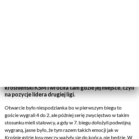
Stal na własnym torze pokonała krośnieński KSM 55 do 35
Żużlowe derby Podkarpacia dla rzeszowian. Stal na
własnym torze wysoko, 55 do 35, pokonała
krośnieński KSM i wróciła tam gdzie jej miejsce, czyli
na pozycje lidera drugiej ligi.
Otwarcie było niespodzianka bo w pierwszym biegu to
goście wygrali 4 do 2, ale później serię zwycięstwo w takim
stosunku mieli stalowcy, a gdy w 7. biegu dołożyli podwójną
wygraną, jasne było, że tym razem takich emocji jak w
Krośnie gdzie losy meczy ważyły się do końca, nie będzie. W