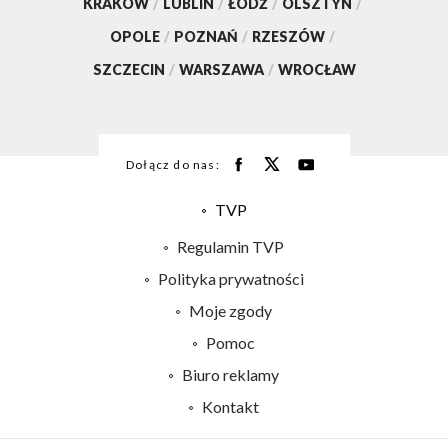
KRAKÓW
/
LUBLIN
/
ŁÓDŹ
/
OLSZTYN
/
OPOLE
/
POZNAŃ
/
RZESZÓW
/
SZCZECIN
/
WARSZAWA
/
WROCŁAW
Dołącz do nas:
TVP
Abonament TVP
Regulamin TVP
Emisja w TVP
Polityka prywatności
Centrum informacji TVP
Moje zgody
Naziemna Telewizja Cyfrowa
Pomoc
Sklep TVP
Biuro reklamy
Rada Programowa
Kontakt
System NOS