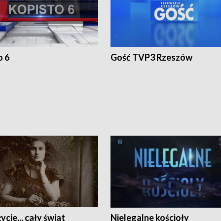
o 6
Gość TVP3 Rzeszów
ycie... cały świat
Nielegalne kościoły