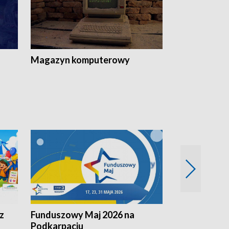
Magazyn komputerowy
z
Funduszowy Maj 2026 na
Podkarpacki
Podkarpaciu
kulinarne z h