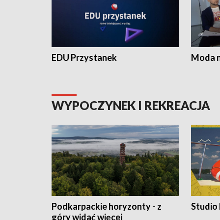
EDU Przystanek
Moda na
WYPOCZYNEK I REKREACJA
Podkarpackie horyzonty - z
Studio
góry widać więcej