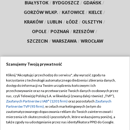
BIAŁYSTOK
/
BYDGOSZCZ
/
GDAŃSK
/
GORZÓW WLKP.
/
KATOWICE
/
KIELCE
/
KRAKÓW
/
LUBLIN
/
ŁÓDŹ
/
OLSZTYN
/
OPOLE
/
POZNAŃ
/
RZESZÓW
/
SZCZECIN
/
WARSZAWA
/
WROCŁAW
Szanujemy Twoją prywatność
Dołącz do nas:
Kliknij "Akceptuję i przechodzę do serwisu", aby wyrazić zgody na
korzystanie z technologii automatycznego śledzenia i zbierania danych,
TVP
dostęp do informacji na Twoim urządzeniu końcowym i ich
Abonament TVP
przechowywanie oraz na przetwarzanie Twoich danych osobowych przez
Regulamin TVP
nas, czyli Telewizję Polską S.A. w likwidacji (zwaną dalej również „TVP”),
Emisja w TVP
Polityka prywatności
Zaufanych Partnerów z IAB* (1201 firm)
oraz pozostałych
Zaufanych
Partnerów TVP (93 firm)
, w celach marketingowych (w tym do
Centrum informacji TVP
Moje zgody
zautomatyzowanego dopasowania reklam do Twoich zainteresowań i
mierzenia ich skuteczności) i pozostałych, które wskazujemy poniżej, a
Naziemna Telewizja Cyfrowa
Pomoc
także zgody na udostępnianie przez nas identyfikatora PPID do Google.
Sklep TVP
Biuro reklamy