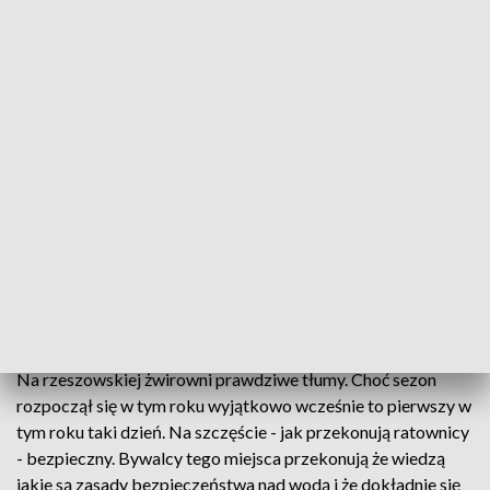
Bezpieczeństwo. Ratownicy chronią nas na strzeżonych kąpieliskach
Trwa kolejny upalny weekend. Ten poprzedni -
zakończył się tragicznie. W Jaśle utonęły dwie
osoby. Ratownicy są na strzeżonych kąpieliskach,
ale są też miejsca gdzie chroni nas tylko rozsądek.
Na rzeszowskiej żwirowni prawdziwe tłumy. Choć sezon
rozpoczął się w tym roku wyjątkowo wcześnie to pierwszy w
tym roku taki dzień. Na szczęście - jak przekonują ratownicy
- bezpieczny. Bywalcy tego miejsca przekonują że wiedzą
jakie są zasady bezpieczeństwa nad wodą i że dokładnie się