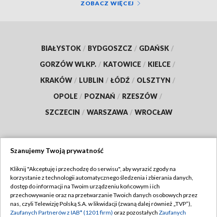
ZOBACZ WIĘCEJ
BIAŁYSTOK
/
BYDGOSZCZ
/
GDAŃSK
/
GORZÓW WLKP.
/
KATOWICE
/
KIELCE
/
KRAKÓW
/
LUBLIN
/
ŁÓDŹ
/
OLSZTYN
/
OPOLE
/
POZNAŃ
/
RZESZÓW
/
SZCZECIN
/
WARSZAWA
/
WROCŁAW
Szanujemy Twoją prywatność
Dołącz do nas:
Kliknij "Akceptuję i przechodzę do serwisu", aby wyrazić zgody na
korzystanie z technologii automatycznego śledzenia i zbierania danych,
TVP
dostęp do informacji na Twoim urządzeniu końcowym i ich
Abonament TVP
przechowywanie oraz na przetwarzanie Twoich danych osobowych przez
Regulamin TVP
nas, czyli Telewizję Polską S.A. w likwidacji (zwaną dalej również „TVP”),
Emisja w TVP
Polityka prywatności
Zaufanych Partnerów z IAB* (1201 firm)
oraz pozostałych
Zaufanych