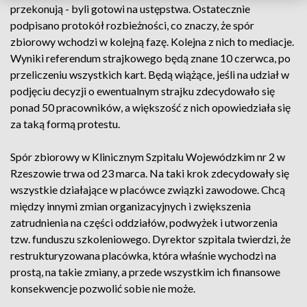
przekonują - byli gotowi na ustępstwa. Ostatecznie
podpisano protokół rozbieżności, co znaczy, że spór
zbiorowy wchodzi w kolejną fazę. Kolejna z nich to mediacje.
Wyniki referendum strajkowego będą znane 10 czerwca, po
przeliczeniu wszystkich kart. Będą wiążące, jeśli na udział w
podjęciu decyzji o ewentualnym strajku zdecydowało się
ponad 50 pracowników, a większość z nich opowiedziała się
za taką formą protestu.
Spór zbiorowy w Klinicznym Szpitalu Wojewódzkim nr 2 w
Rzeszowie trwa od 23 marca. Na taki krok zdecydowały się
wszystkie działające w placówce związki zawodowe. Chcą
między innymi zmian organizacyjnych i zwiększenia
zatrudnienia na części oddziałów, podwyżek i utworzenia
tzw. funduszu szkoleniowego. Dyrektor szpitala twierdzi, że
restrukturyzowana placówka, która właśnie wychodzi na
prostą, na takie zmiany, a przede wszystkim ich finansowe
konsekwencje pozwolić sobie nie może.