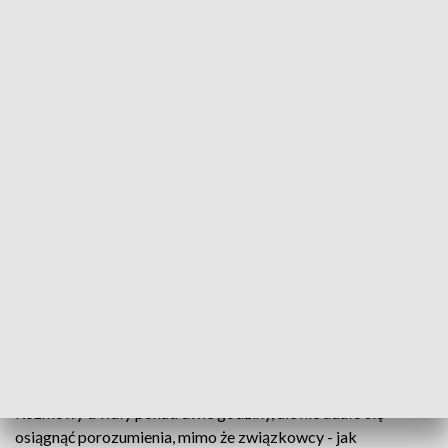
Nadal bez porozumienia w Klinicznym Szpitalu Wojewódzkim nr 2
Ostatni dzień głosowania w referendum
strajkowym, które od poniedziałku trwa w
Klinicznym Szpitalu Wojewódzkim nr 2 w
Rzeszowie. Wszystkie związki zawodowe są tam w
sporze zbiorowym z dyrekcją placówki. Odbyły się
kolejne rozmowy dotyczące postulatów złożonych
jeszcze w marcu przez związkowców.
Rozmowy trwały ponad dwie godziny, ale nie udało się
osiągnąć porozumienia, mimo że związkowcy - jak