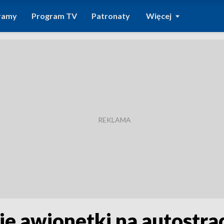
ramy
Program TV
Patronaty
Więcej
e awionetki na autostra