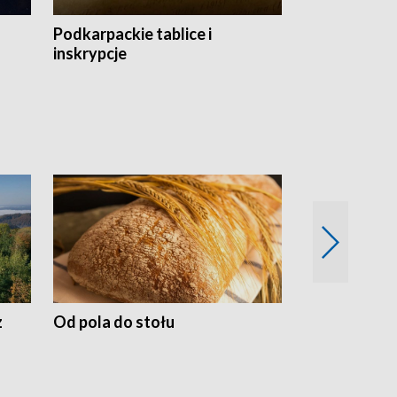
Podkarpackie tablice i
Szlakiem arc
inskrypcje
drewnianej
z
Od pola do stołu
50 lat ochro
przyrodnicz
Zachodnich