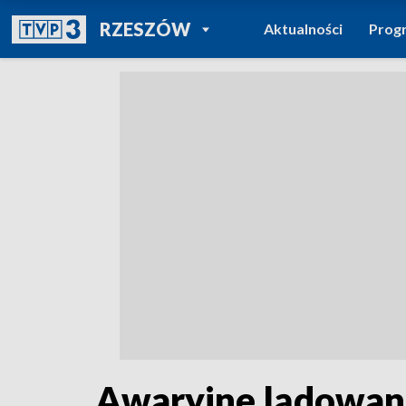
POWRÓT DO
RZESZÓW
Aktualności
Prog
TVP REGIONY
Awaryjne lądowani