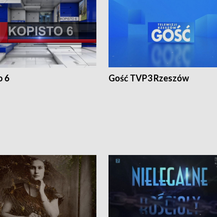
o 6
Gość TVP3 Rzeszów