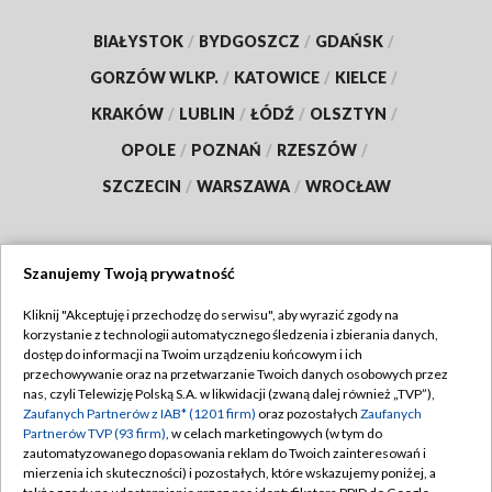
BIAŁYSTOK
/
BYDGOSZCZ
/
GDAŃSK
/
GORZÓW WLKP.
/
KATOWICE
/
KIELCE
/
KRAKÓW
/
LUBLIN
/
ŁÓDŹ
/
OLSZTYN
/
OPOLE
/
POZNAŃ
/
RZESZÓW
/
SZCZECIN
/
WARSZAWA
/
WROCŁAW
Szanujemy Twoją prywatność
Dołącz do nas:
Kliknij "Akceptuję i przechodzę do serwisu", aby wyrazić zgody na
korzystanie z technologii automatycznego śledzenia i zbierania danych,
TVP
dostęp do informacji na Twoim urządzeniu końcowym i ich
Abonament TVP
przechowywanie oraz na przetwarzanie Twoich danych osobowych przez
Regulamin TVP
nas, czyli Telewizję Polską S.A. w likwidacji (zwaną dalej również „TVP”),
Emisja w TVP
Polityka prywatności
Zaufanych Partnerów z IAB* (1201 firm)
oraz pozostałych
Zaufanych
Partnerów TVP (93 firm)
, w celach marketingowych (w tym do
Centrum informacji TVP
Moje zgody
zautomatyzowanego dopasowania reklam do Twoich zainteresowań i
mierzenia ich skuteczności) i pozostałych, które wskazujemy poniżej, a
Naziemna Telewizja Cyfrowa
Pomoc