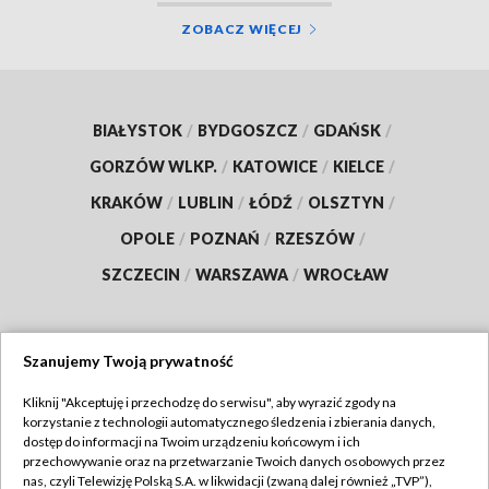
ZOBACZ WIĘCEJ
BIAŁYSTOK
/
BYDGOSZCZ
/
GDAŃSK
/
GORZÓW WLKP.
/
KATOWICE
/
KIELCE
/
KRAKÓW
/
LUBLIN
/
ŁÓDŹ
/
OLSZTYN
/
OPOLE
/
POZNAŃ
/
RZESZÓW
/
SZCZECIN
/
WARSZAWA
/
WROCŁAW
Szanujemy Twoją prywatność
Dołącz do nas:
Kliknij "Akceptuję i przechodzę do serwisu", aby wyrazić zgody na
korzystanie z technologii automatycznego śledzenia i zbierania danych,
TVP
dostęp do informacji na Twoim urządzeniu końcowym i ich
Abonament TVP
przechowywanie oraz na przetwarzanie Twoich danych osobowych przez
Regulamin TVP
nas, czyli Telewizję Polską S.A. w likwidacji (zwaną dalej również „TVP”),