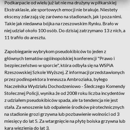
Podkarpacie od wielu już lat nie ma drużyny w piłkarskiej
Ekstraklasie, ale sportowych emocji nie brakuje. Niestety
ekscesy zdarzają się zarówno na stadionach, jak i poza nimi.
Takie jak niedawna bójka na rzeszowskim Rynku. Brało w
niej udział około 100 osób. Do dzisiaj zatrzymano 13 z nich, a
11 trafiło do aresztu.
Zapobieganie wybrykom pseudokibiców to jeden z
głównych tematów ogólnopolskiej konferencji "Prawo i
bezpieczeństwo w sporcie", która odbyła się na WSPiA
Rzeszowskiej Szkole Wyższej. Z informacji przedstawionych
przez podinspektora Ireneusza Ambroziaka, byłego
Naczelnika Wydziału Dochodzeniowo - Śledczego Komendy
Stołecznej Policji, wynika że od 2008 roku liczba incydentów
z udziałem pseudokibiców spada, ale ta tendencja nie jest
stała. Za wnoszenie lub odpalenie środków pirotechnicznych
na stadionie grozi grzywna lub pozbawienie wolności od 3
miesięcy do lat 5. Za wtargnięcie na płytę boiska grzywna lub
kara więzienia do lat 3.