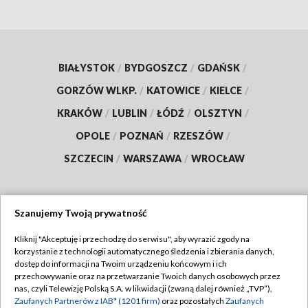
BIAŁYSTOK
/
BYDGOSZCZ
/
GDAŃSK
/
GORZÓW WLKP.
/
KATOWICE
/
KIELCE
/
KRAKÓW
/
LUBLIN
/
ŁÓDŹ
/
OLSZTYN
/
OPOLE
/
POZNAŃ
/
RZESZÓW
/
SZCZECIN
/
WARSZAWA
/
WROCŁAW
Szanujemy Twoją prywatność
Dołącz do nas:
Kliknij "Akceptuję i przechodzę do serwisu", aby wyrazić zgody na
korzystanie z technologii automatycznego śledzenia i zbierania danych,
TVP
dostęp do informacji na Twoim urządzeniu końcowym i ich
Abonament TVP
przechowywanie oraz na przetwarzanie Twoich danych osobowych przez
Regulamin TVP
nas, czyli Telewizję Polską S.A. w likwidacji (zwaną dalej również „TVP”),
Emisja w TVP
Polityka prywatności
Zaufanych Partnerów z IAB* (1201 firm)
oraz pozostałych
Zaufanych