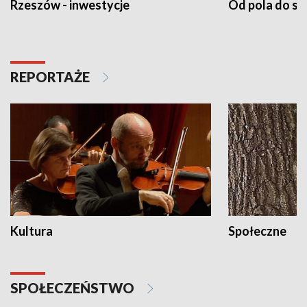
Rzeszów - inwestycje
Od pola do st
REPORTAŻE
Kultura
Społeczne
SPOŁECZEŃSTWO