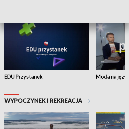
NAUKA I EDUKACJA
EDU Przystanek
Moda na język
WYPOCZYNEK I REKREACJA