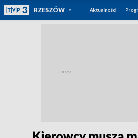
POWRÓT DO
RZESZÓW
Aktualności
Prog
TVP REGIONY
Kierowcy muszą mi