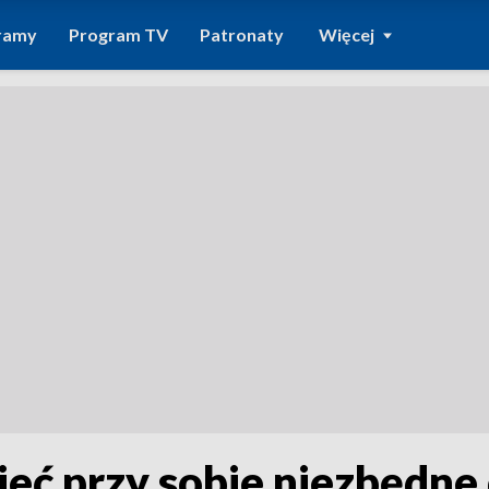
ramy
Program TV
Patronaty
Więcej
eć przy sobie niezbędn