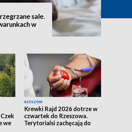
 przegrzane sale.
 warunkach w
RZESZÓW
Krewki Rajd 2026 dotrze w
 Czek
czwartek do Rzeszowa.
e we
Terytorialsi zachęcają do
oddawania krwi