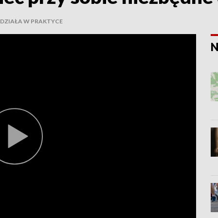
E DZIAŁA W PRAKTYCE
N