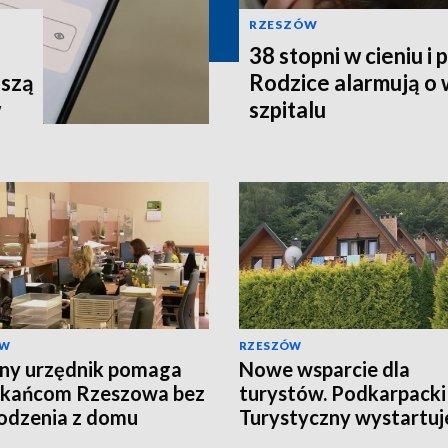
RZESZÓW
38 stopni w cieniu i
uszą
Rodzice alarmują o
w
szpitalu
ÓW
RZESZÓW
ny urzędnik pomaga
Nowe wsparcie dla
zkańcom Rzeszowa bez
turystów. Podkarpacki
odzenia z domu
Turystyczny wystartuj
wrześniu