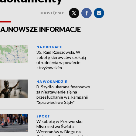
UDOSTĘPNIJ:
AJNOWSZE INFORMACJE
NA DROGACH
35. Rajd Rzeszowski. W
sobotę kierowców czekają
utrudnienia w powiecie
strzyżowskim
NA WOKANDZIE
B. Szydło ukarana finansowo
za niestawienie się na
przesłuchanie ws. kampanii
"Sprawiedliwe Sądy"
SPORT
W sobotę w Przeworsku
Mistrzostwa Świata
Weteranów w Biegu na