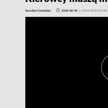
Karolina Ciesielska
2018-06-05
|
CEPIK JESZCZE NI