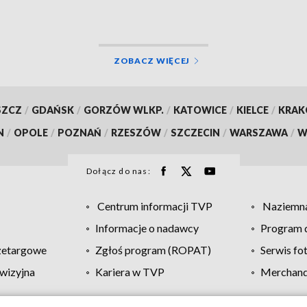
ZOBACZ WIĘCEJ
SZCZ
/
GDAŃSK
/
GORZÓW WLKP.
/
KATOWICE
/
KIELCE
/
KRA
N
/
OPOLE
/
POZNAŃ
/
RZESZÓW
/
SZCZECIN
/
WARSZAWA
/
W
Dołącz do nas:
Centrum informacji TVP
Naziemna
Informacje o nadawcy
Program d
zetargowe
Zgłoś program (ROPAT)
Serwis fo
wizyjna
Kariera w TVP
Merchandi