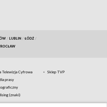
KÓW
/
LUBLIN
/
ŁÓDŹ
/
ROCŁAW
 Telewizja Cyfrowa
Sklep TVP
la prasy
tograficzny
sing (znaki)