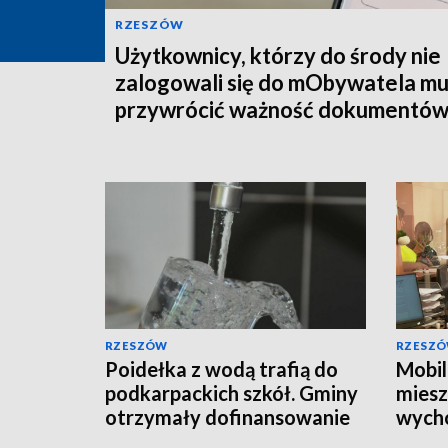
RZESZÓW
Użytkownicy, którzy do środy nie
zalogowali się do mObywatela m
przywrócić ważność dokumentó
RZESZÓW
RZESZ
Poidełka z wodą trafią do
Mobil
podkarpackich szkół. Gminy
mies
otrzymały dofinansowanie
wych