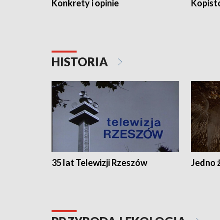
Konkrety i opinie
Kopist
HISTORIA
35 lat Telewizji Rzeszów
Jedno ż