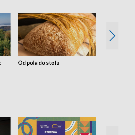
z
Od pola do stołu
50 lat ochro
przyrodnicz
Zachodnich