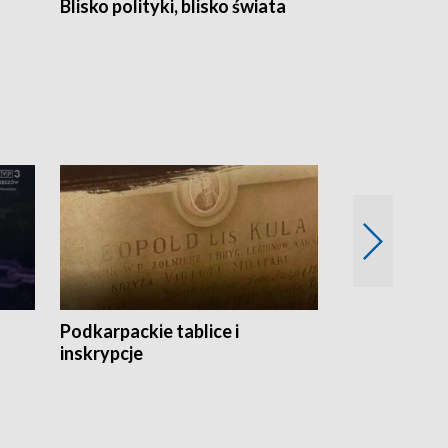
Blisko polityki, blisko świata
Popołudnie 
Podkarpackie tablice i
Szlakiem arc
inskrypcje
drewnianej