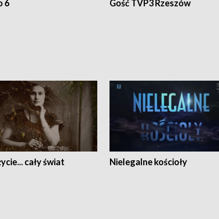
o 6
Gość TVP3 Rzeszów
ycie... cały świat
Nielegalne kościoły