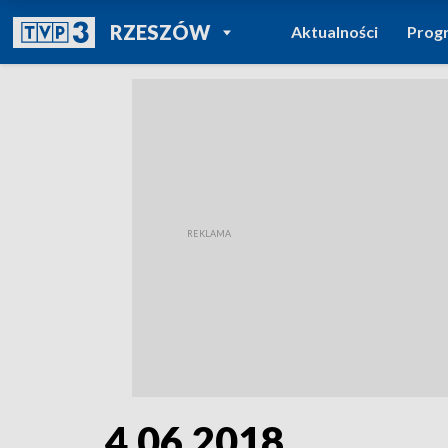
POWRÓT DO
RZESZÓW
Aktualności
Prog
TVP REGIONY
4.06.2018