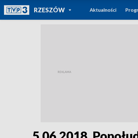
POWRÓT DO
RZESZÓW
Aktualności
Prog
TVP REGIONY
5.06.2018, Popołu