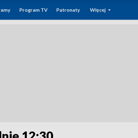
ramy
Program TV
Patronaty
Więcej
dnie 12:30