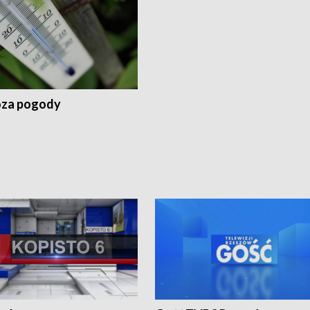
za pogody