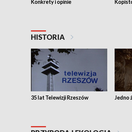
Konkrety i opinie
Kopist
HISTORIA
35 lat Telewizji Rzeszów
Jedno ż