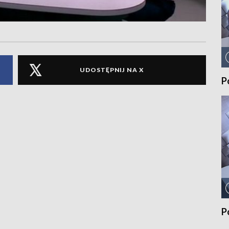
UDOSTĘPNIJ NA X
P
P