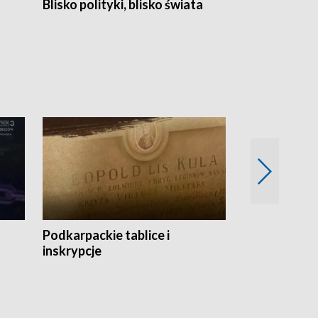
Blisko polityki, blisko świata
Popołudnie 
Podkarpackie tablice i
Szlakiem arc
inskrypcje
drewnianej