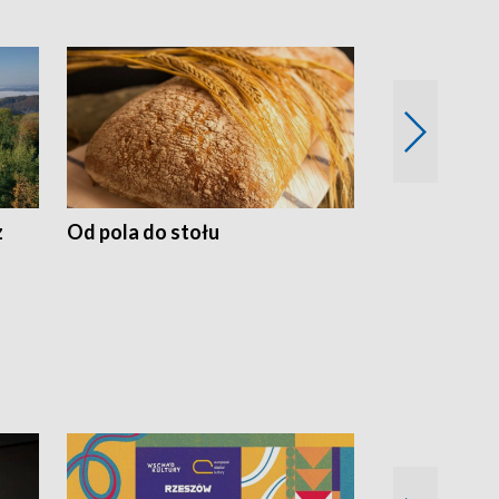
z
Od pola do stołu
50 lat ochro
przyrodnicz
Zachodnich