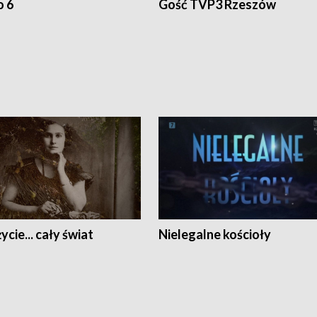
o 6
Gość TVP3 Rzeszów
ycie... cały świat
Nielegalne kościoły