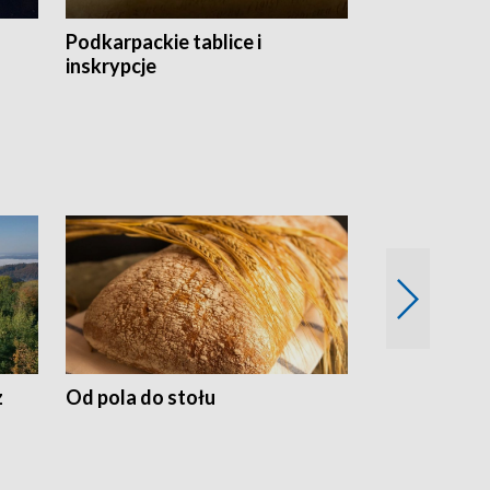
Podkarpackie tablice i
Szlakiem arc
inskrypcje
drewnianej
50 lat ochro
przyrodnicz
Zachodnich
z
Od pola do stołu