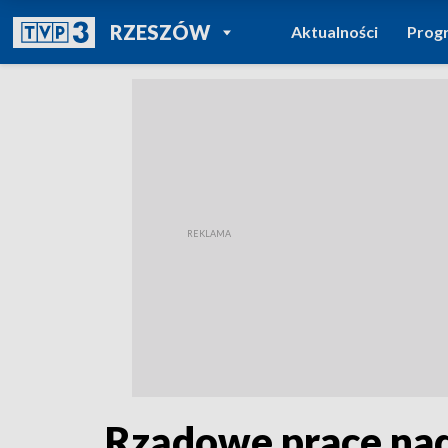
POWRÓT DO
RZESZÓW
Aktualności
Prog
TVP REGIONY
Rządowe prace nad