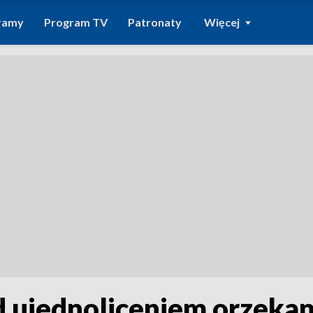
ramy
Program TV
Patronaty
Więcej
 ujednoliceniem orzekan