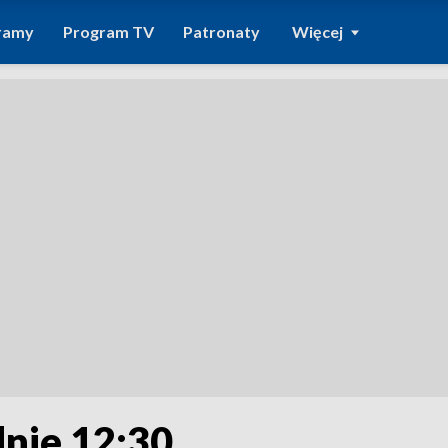
ramy
Program TV
Patronaty
Więcej
dnie 12:30