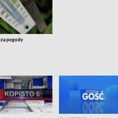
za pogody