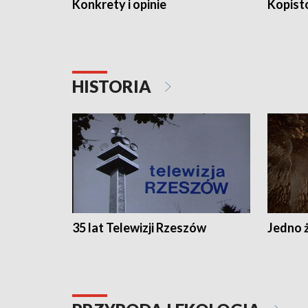
Konkrety i opinie
Kopist
HISTORIA
35 lat Telewizji Rzeszów
Jedno ż