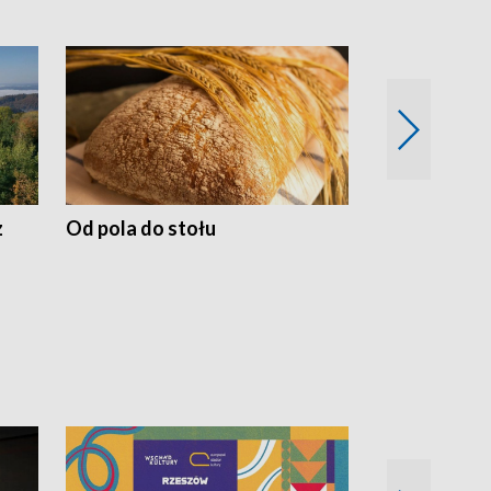
z
Od pola do stołu
50 lat ochro
przyrodnicz
Zachodnich