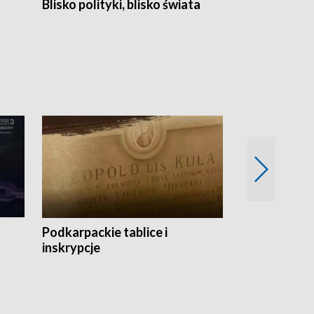
Blisko polityki, blisko świata
Popołudnie 
Podkarpackie tablice i
Szlakiem arc
inskrypcje
drewnianej