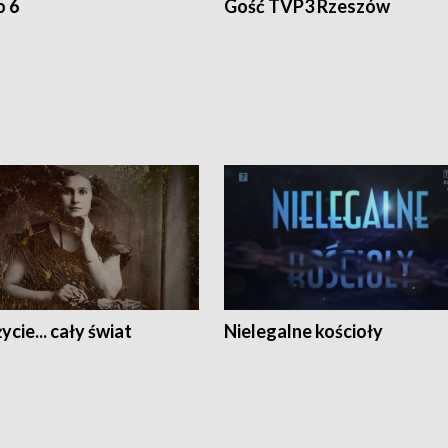
o 6
Gość TVP3 Rzeszów
ycie... cały świat
Nielegalne kościoły