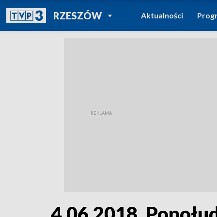
POWRÓT DO
RZESZÓW
Aktualności
Prog
TVP REGIONY
4.06.2018, Popołu