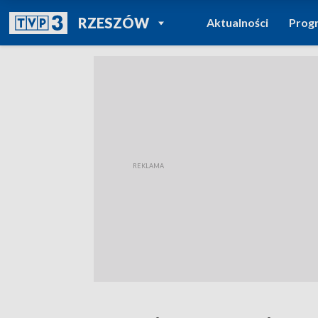
POWRÓT DO
RZESZÓW
Aktualności
Prog
TVP REGIONY