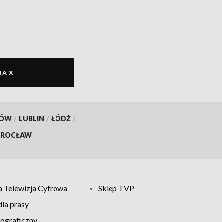
NA X
KÓW
/
LUBLIN
/
ŁÓDŹ
/
ROCŁAW
 Telewizja Cyfrowa
Sklep TVP
la prasy
tograficzny