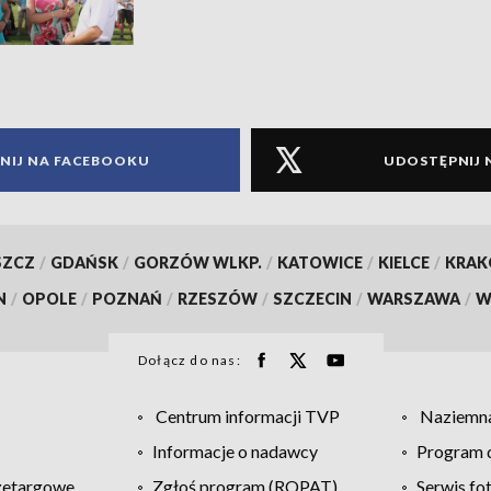
NIJ NA FACEBOOKU
UDOSTĘPNIJ 
SZCZ
/
GDAŃSK
/
GORZÓW WLKP.
/
KATOWICE
/
KIELCE
/
KRA
N
/
OPOLE
/
POZNAŃ
/
RZESZÓW
/
SZCZECIN
/
WARSZAWA
/
W
Dołącz do nas:
Centrum informacji TVP
Naziemna
Informacje o nadawcy
Program d
zetargowe
Zgłoś program (ROPAT)
Serwis fo