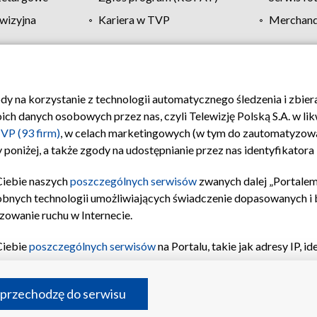
wizyjna
Kariera w TVP
Merchandi
Polityka prywatności
Moje zgody
Pomoc
Biuro re
ody na korzystanie z technologii automatycznego śledzenia i zbie
 danych osobowych przez nas, czyli Telewizję Polską S.A. w likw
VP (93 firm)
, w celach marketingowych (w tym do zautomatyzow
 poniżej, a także zgody na udostępnianie przez nas identyfikator
Ciebie naszych
poszczególnych serwisów
zwanych dalej „Portalem
obnych technologii umożliwiających świadczenie dopasowanych i be
zowanie ruchu w Internecie.
Ciebie
poszczególnych serwisów
na Portalu, takie jak adresy IP, 
sach Portalu czy historia odwiedzin będą przetwarzane przez TV
ji: przechowywania informacji na urządzeniu lub dostęp do nich,
©2026 Telewizja Polska S.A. w likwidacji
 przechodzę do serwisu
enia profilu spersonalizowanych treści, wyboru spersonalizowany
inii odbiorców, opracowywania i ulepszania produktów, zapewnie