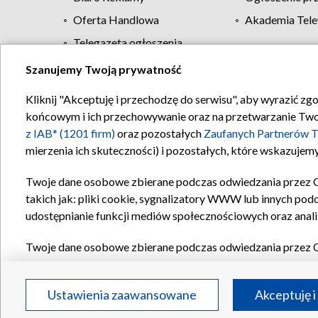
Oferta Handlowa
Akademia Tele
Telegazeta ogłoszenia
Szanujemy Twoją prywatność
Regulamin TVP
Kliknij "Akceptuję i przechodzę do serwisu", aby wyrazić zg
końcowym i ich przechowywanie oraz na przetwarzanie Twoich
z IAB* (1201 firm)
oraz pozostałych
Zaufanych Partnerów T
mierzenia ich skuteczności) i pozostałych, które wskazujemy
Twoje dane osobowe zbierane podczas odwiedzania przez 
takich jak: pliki cookie, sygnalizatory WWW lub innych pod
udostępnianie funkcji mediów społecznościowych oraz anali
Twoje dane osobowe zbierane podczas odwiedzania przez 
plików cookie, informacje o Twoich wyszukiwaniach w serwi
Partnerów TVP
dla realizacji następujących celów i funkc
Ustawienia zaawansowane
Akceptuję i
reklam, tworzenia profilu spersonalizowanych reklam, tworz
treści, stosowania badań rynkowych w celu generowania op