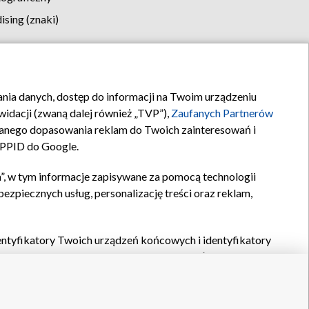
sing (znaki)
klamy
Kontakt
rania danych, dostęp do informacji na Twoim urządzeniu
idacji (zwaną dalej również „TVP”),
Zaufanych Partnerów
anego dopasowania reklam do Twoich zainteresowań i
a PPID do Google.
”, w tym informacje zapisywane za pomocą technologii
zpiecznych usług, personalizację treści oraz reklam,
identyfikatory Twoich urządzeń końcowych i identyfikatory
P,
Zaufanych Partnerów z IAB
oraz pozostałych
Zaufanych
 wyboru podstawowych reklam, wyboru spersonalizowanych
ch treści, pomiaru wydajności reklam, pomiaru wydajności
nia bezpieczeństwa, zapobiegania oszustwom i usuwania