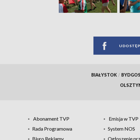
UDOSTĘP
BIAŁYSTOK
/
BYDGO
OLSZTY
Abonament TVP
Emisja w TVP
Rada Programowa
System NOS
Biuro Reklamy
Ogłoszenie pr