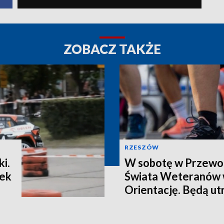
ZOBACZ TAKŻE
RZESZÓW
i.
W sobotę w Przewo
tek
Świata Weteranów 
Orientację. Będą ut