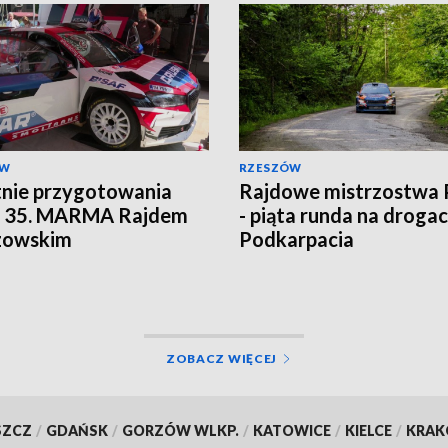
ÓW
RZESZÓW
nie przygotowania
Rajdowe mistrzostwa 
d 35. MARMA Rajdem
- piąta runda na droga
zowskim
Podkarpacia
ZOBACZ WIĘCEJ
SZCZ
/
GDAŃSK
/
GORZÓW WLKP.
/
KATOWICE
/
KIELCE
/
KRA