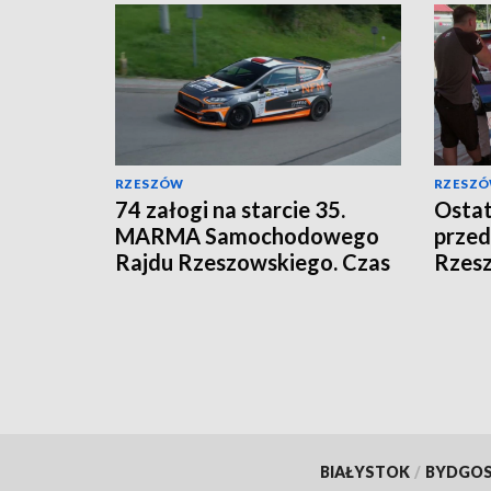
RZESZÓW
RZESZ
74 załogi na starcie 35.
Ostat
MARMA Samochodowego
prze
Rajdu Rzeszowskiego. Czas
Rzes
na wielkie ściganie
BIAŁYSTOK
/
BYDGO