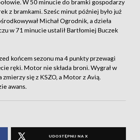
j połowie. W 50 minucie do bramki gospodarzy
rek z bramkami. Sześc minut później było już
dośrodkowywał Michał Ogrodnik, a dzieła
zu w 71 minucie ustalił Bartłomiej Buczek
przed końcem sezonu ma 4 punkty przewagi
ie ręki. Motor nie składa broni. Wygrał w
 zmierzy się z KSZO, a Motor z Avią.
ie awans.
UDOSTĘPNIJ NA X