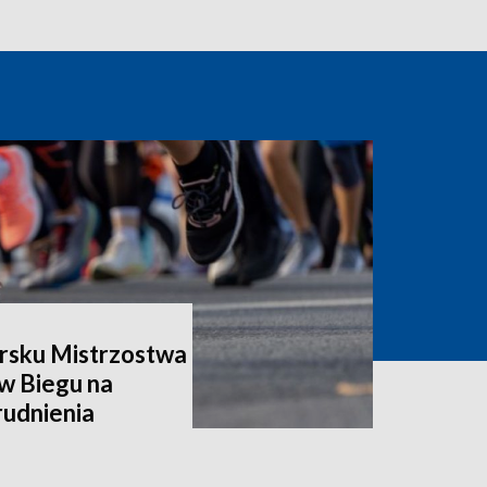
rsku Mistrzostwa
w Biegu na
rudnienia