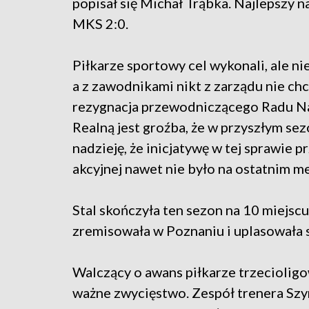
popisał się Michał Trąbka. Najlepszy n
MKS 2:0.
Piłkarze sportowy cel wykonali, ale ni
a z zawodnikami nikt z zarządu nie ch
rezygnacja przewodniczącego Radu Nad
Realną jest groźba, że w przyszłym se
nadzieję, że inicjatywę w tej sprawie p
akcyjnej nawet nie było na ostatnim m
Stal skończyła ten sezon na 10 miejsc
zremisowała w Poznaniu i uplasowała się
Walczący o awans piłkarze trzecioligo
ważne zwycięstwo. Zespół trenera S