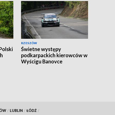
RZESZÓW
Polski
Świetne występy
ch
podkarpackich kierowców w
Wyścigu Banovce
KÓW
/
LUBLIN
/
ŁÓDŹ
/