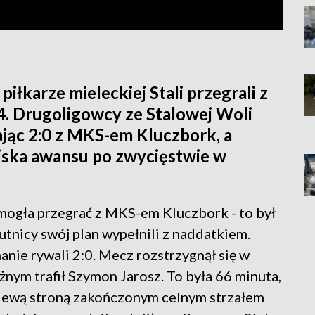
łkarze mieleckiej Stali przegrali z
4. Drugoligowcy ze Stalowej Woli
jąc 2:0 z MKS-em Kluczbork, a
liska awansu po zwycięstwie w
mogła przegrać z MKS-em Kluczbork - to był
utnicy swój plan wypełnili z naddatkiem.
nie rywali 2:0. Mecz rozstrzygnął się w
żnym trafił Szymon Jarosz. To była 66 minuta,
m lewą stroną zakończonym celnym strzałem