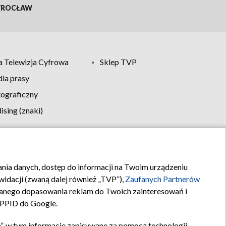
ROCŁAW
 Telewizja Cyfrowa
Sklep TVP
la prasy
tograficzny
sing (znaki)
klamy
Kontakt
rania danych, dostęp do informacji na Twoim urządzeniu
idacji (zwaną dalej również „TVP”),
Zaufanych Partnerów
anego dopasowania reklam do Twoich zainteresowań i
a PPID do Google.
”, w tym informacje zapisywane za pomocą technologii