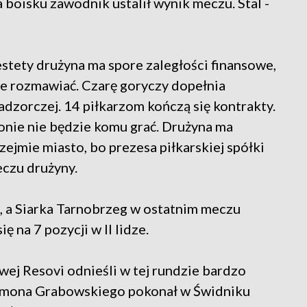
a boisku zawodnik ustalił wynik meczu. Stal -
estety drużyna ma spore zaległości finansowe,
ce rozmawiać. Czarę goryczy dopełnia
zorczej. 14 piłkarzom kończą się kontrakty.
zonie nie będzie komu grać. Drużyna ma
rzejmie miasto, bo prezesa piłkarskiej spółki
eczu drużyny.
u, a Siarka Tarnobrzeg w ostatnim meczu
 na 7 pozycji w II lidze.
wej Resovi odnieśli w tej rundzie bardzo
zymona Grabowskiego pokonał w Świdniku