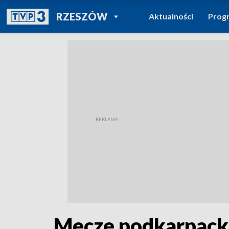
POWRÓT DO
RZESZÓW
Aktualności
Prog
TVP REGIONY
Mecze podkarpacki