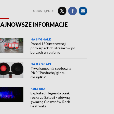
UDOSTĘPNIJ:
AJNOWSZE INFORMACJE
NA SYGNALE
Ponad 150 interwencji
podkarpackich strażaków po
burzach w regionie
NA DROGACH
Trwa kampania społeczna
PKP "Posłuchaj głosu
rozsądku"
KULTURA
Exploited - legenda punk
rocka ze Szkocji - główną
gwiazdą Cieszanów Rock
Festiwalu