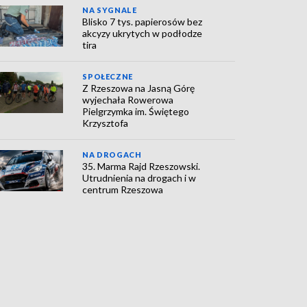
NA SYGNALE
Blisko 7 tys. papierosów bez
akcyzy ukrytych w podłodze
tira
SPOŁECZNE
Z Rzeszowa na Jasną Górę
wyjechała Rowerowa
Pielgrzymka im. Świętego
Krzysztofa
NA DROGACH
35. Marma Rajd Rzeszowski.
Utrudnienia na drogach i w
centrum Rzeszowa