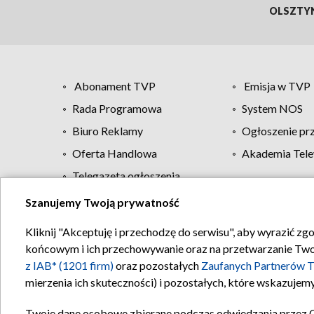
OLSZTY
Abonament TVP
Emisja w TVP
Rada Programowa
System NOS
Biuro Reklamy
Ogłoszenie pr
Oferta Handlowa
Akademia Tele
Telegazeta ogłoszenia
Szanujemy Twoją prywatność
Regulamin TVP
Kliknij "Akceptuję i przechodzę do serwisu", aby wyrazić zg
końcowym i ich przechowywanie oraz na przetwarzanie Twoich
z IAB* (1201 firm)
oraz pozostałych
Zaufanych Partnerów T
mierzenia ich skuteczności) i pozostałych, które wskazujemy
Twoje dane osobowe zbierane podczas odwiedzania przez 