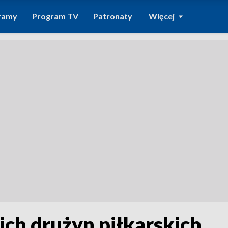
ramy
Program TV
Patronaty
Więcej
ch drużyn piłkarskich