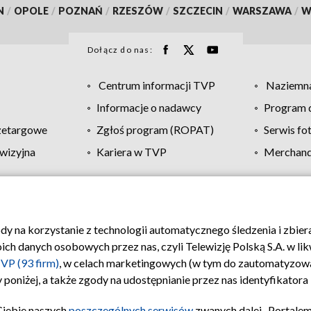
N
/
OPOLE
/
POZNAŃ
/
RZESZÓW
/
SZCZECIN
/
WARSZAWA
/
W
Dołącz do nas:
Centrum informacji TVP
Naziemna
Informacje o nadawcy
Program d
zetargowe
Zgłoś program (ROPAT)
Serwis fo
wizyjna
Kariera w TVP
Merchandi
Polityka prywatności
Moje zgody
Pomoc
Biuro re
ody na korzystanie z technologii automatycznego śledzenia i zbie
 danych osobowych przez nas, czyli Telewizję Polską S.A. w likw
VP (93 firm)
, w celach marketingowych (w tym do zautomatyzow
 poniżej, a także zgody na udostępnianie przez nas identyfikator
Ciebie naszych
poszczególnych serwisów
zwanych dalej „Portalem