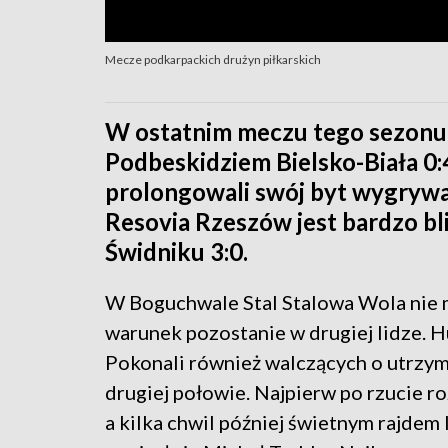
Mecze podkarpackich drużyn piłkarskich
W ostatnim meczu tego sezonu pi
Podbeskidziem Bielsko-Biała 0:
prolongowali swój byt wygrywa
Resovia Rzeszów jest bardzo b
Świdniku 3:0.
W Boguchwale Stal Stalowa Wola nie 
warunek pozostanie w drugiej lidze. H
Pokonali również walczących o utrzyma
drugiej połowie. Najpierw po rzucie ro
a kilka chwil później świetnym rajde