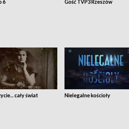
o 6
Gość TVP3 Rzeszów
ycie... cały świat
Nielegalne kościoły