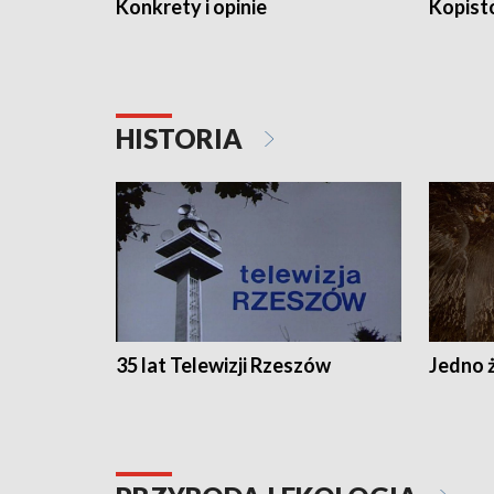
Konkrety i opinie
Kopist
HISTORIA
35 lat Telewizji Rzeszów
Jedno ż