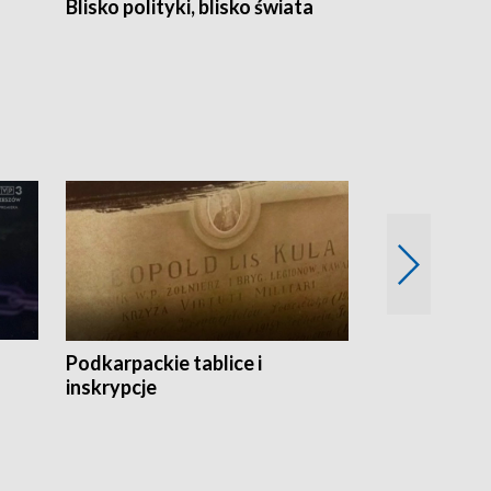
Blisko polityki, blisko świata
Popołudnie 
Podkarpackie tablice i
Szlakiem arc
inskrypcje
drewnianej