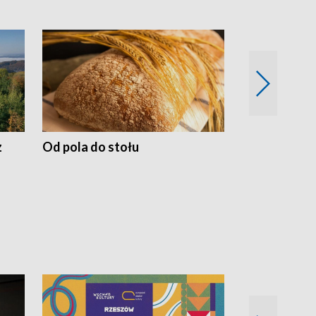
z
Od pola do stołu
50 lat ochro
przyrodnicz
Zachodnich