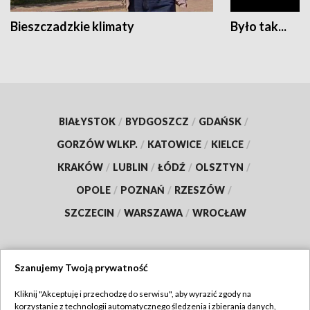
Bieszczadzkie klimaty
Było tak...
BIAŁYSTOK
/
BYDGOSZCZ
/
GDAŃSK
/
GORZÓW WLKP.
/
KATOWICE
/
KIELCE
/
KRAKÓW
/
LUBLIN
/
ŁÓDŹ
/
OLSZTYN
/
OPOLE
/
POZNAŃ
/
RZESZÓW
/
SZCZECIN
/
WARSZAWA
/
WROCŁAW
Szanujemy Twoją prywatność
Dołącz do nas:
Kliknij "Akceptuję i przechodzę do serwisu", aby wyrazić zgody na
korzystanie z technologii automatycznego śledzenia i zbierania danych,
TVP