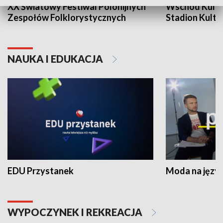
XX Światowy Festiwal Polonijnych
Wschód Kultur
Zespołów Folklorystycznych
Stadion Kultu
NAUKA I EDUKACJA
EDU Przystanek
Moda na język
WYPOCZYNEK I REKREACJA