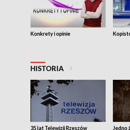
Konkrety i opinie
Kopist
HISTORIA
35 lat Telewizji Rzeszów
Jedno ż