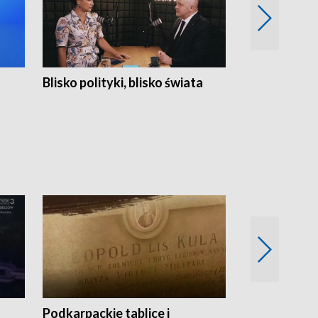
Blisko polityki, blisko świata
Popołudnie 
Podkarpackie tablice i
Szlakiem arc