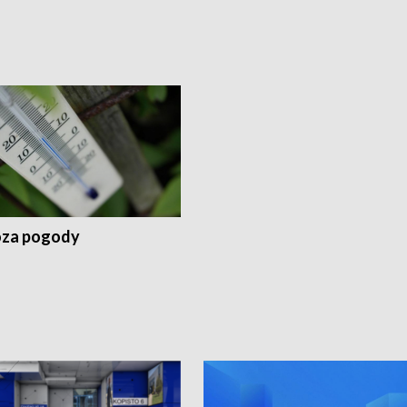
za pogody