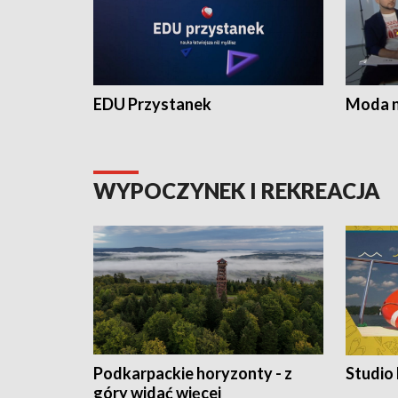
EDU Przystanek
Moda na
WYPOCZYNEK I REKREACJA
Podkarpackie horyzonty - z
Studio
góry widać więcej