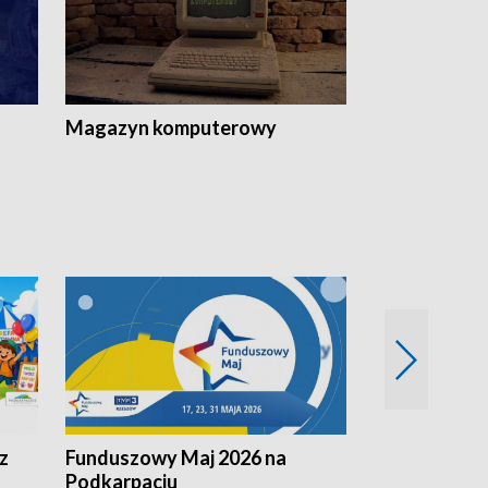
Magazyn komputerowy
z
Funduszowy Maj 2026 na
Podkarpacki
Podkarpaciu
kulinarne z h