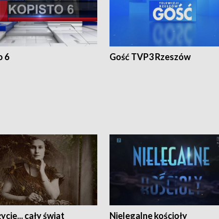
o 6
Gość TVP3 Rzeszów
ycie... cały świat
Nielegalne kościoły