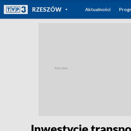
POWRÓT DO
RZESZÓW
Aktualności
Prog
TVP REGIONY
Inwestycje transp