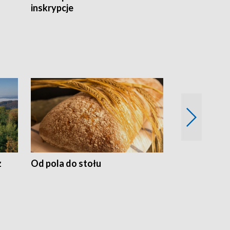
inskrypcje
drewnianej
z
Od pola do stołu
50 lat ochro
przyrodnicz
Zachodnich