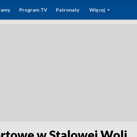
ramy
Program TV
Patronaty
Więcej
ortowe w Stalowej Woli