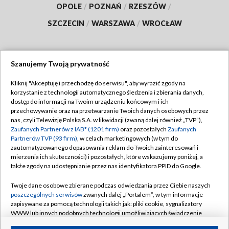
OPOLE
/
POZNAŃ
/
RZESZÓW
/
SZCZECIN
/
WARSZAWA
/
WROCŁAW
Szanujemy Twoją prywatność
Dołącz do nas:
Kliknij "Akceptuję i przechodzę do serwisu", aby wyrazić zgody na
korzystanie z technologii automatycznego śledzenia i zbierania danych,
TVP
dostęp do informacji na Twoim urządzeniu końcowym i ich
Abonament TVP
przechowywanie oraz na przetwarzanie Twoich danych osobowych przez
Regulamin TVP
nas, czyli Telewizję Polską S.A. w likwidacji (zwaną dalej również „TVP”),
Emisja w TVP
Polityka prywatności
Zaufanych Partnerów z IAB* (1201 firm)
oraz pozostałych
Zaufanych
Partnerów TVP (93 firm)
, w celach marketingowych (w tym do
Centrum informacji TVP
Moje zgody
zautomatyzowanego dopasowania reklam do Twoich zainteresowań i
mierzenia ich skuteczności) i pozostałych, które wskazujemy poniżej, a
Naziemna Telewizja Cyfrowa
Pomoc
także zgody na udostępnianie przez nas identyfikatora PPID do Google.
Sklep TVP
Biuro reklamy
Twoje dane osobowe zbierane podczas odwiedzania przez Ciebie naszych
Rada Programowa
Kontakt
poszczególnych serwisów
zwanych dalej „Portalem”, w tym informacje
zapisywane za pomocą technologii takich jak: pliki cookie, sygnalizatory
System NOS
WWW lub innych podobnych technologii umożliwiających świadczenie
dopasowanych i bezpiecznych usług, personalizację treści oraz reklam,
Informacje o nadawcy
Kanały