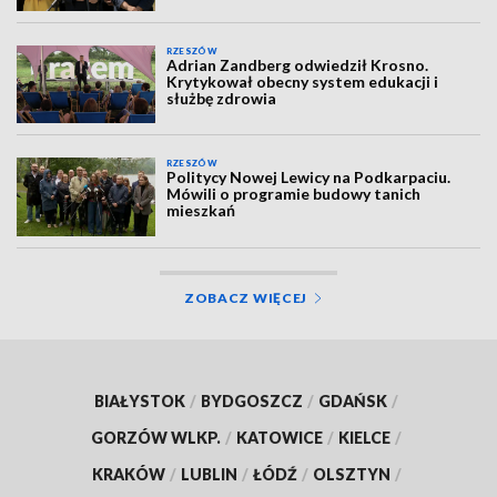
RZESZÓW
Adrian Zandberg odwiedził Krosno.
Krytykował obecny system edukacji i
służbę zdrowia
RZESZÓW
Politycy Nowej Lewicy na Podkarpaciu.
Mówili o programie budowy tanich
mieszkań
ZOBACZ WIĘCEJ
BIAŁYSTOK
/
BYDGOSZCZ
/
GDAŃSK
/
GORZÓW WLKP.
/
KATOWICE
/
KIELCE
/
KRAKÓW
/
LUBLIN
/
ŁÓDŹ
/
OLSZTYN
/