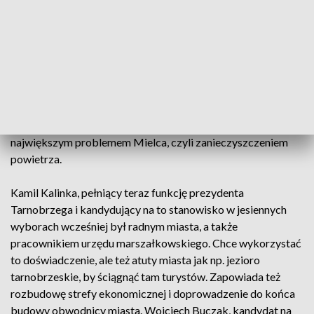
chce walczyć o głosy wyborców zgodnie z hasłem
"Mieszkam, pracuję, decyduję". Zapowiada działania, które
mają zatrzymać w mieście młodych tak, aby właśnie w
Przemyślu nie tylko uczyli się, ale też pracowali i zostali na
stałe. Kandydat PiS na prezydenta Mielca Fryderyk Kapinos
już teraz pełni tę funkcję, a z samorządem związany jest od
lat, także jako radny sejmiku wojewódzkiego. Zapowiada
rozwój przedsiębiorczości, budownictwa, a także walkę z
największym problemem Mielca, czyli zanieczyszczeniem
powietrza.
Kamil Kalinka, pełniący teraz funkcję prezydenta
Tarnobrzega i kandydujący na to stanowisko w jesiennych
wyborach wcześniej był radnym miasta, a także
pracownikiem urzędu marszałkowskiego. Chce wykorzystać
to doświadczenie, ale też atuty miasta jak np. jezioro
tarnobrzeskie, by ściągnąć tam turystów. Zapowiada też
rozbudowę strefy ekonomicznej i doprowadzenie do końca
budowy obwodnicy miasta. Wojciech Buczak, kandydat na