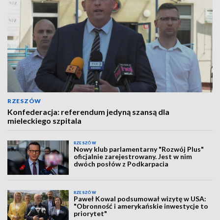
RZESZÓW
Konfederacja: referendum jedyną szansą dla
mieleckiego szpitala
RZESZÓW
Nowy klub parlamentarny "Rozwój Plus"
oficjalnie zarejestrowany. Jest w nim
dwóch posłów z Podkarpacia
RZESZÓW
Paweł Kowal podsumował wizytę w USA:
"Obronność i amerykańskie inwestycje to
priorytet"