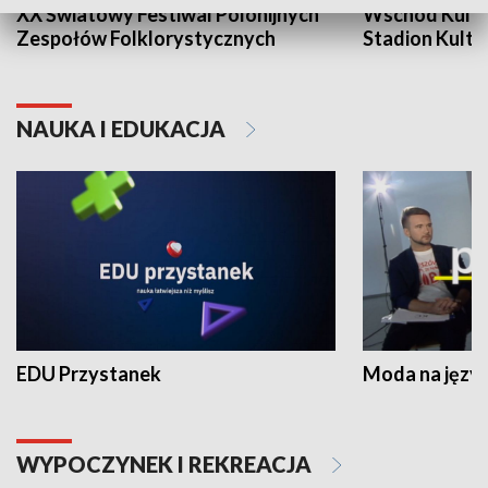
XX Światowy Festiwal Polonijnych
Wschód Kultur
Zespołów Folklorystycznych
Stadion Kultu
NAUKA I EDUKACJA
EDU Przystanek
Moda na język
WYPOCZYNEK I REKREACJA