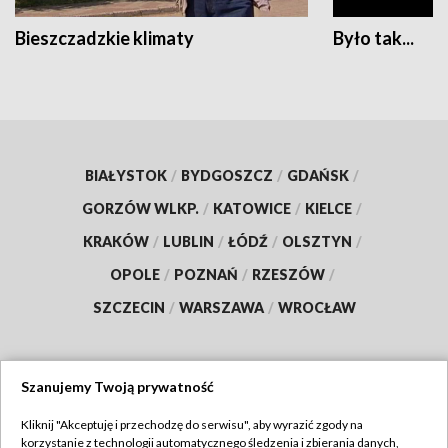
Bieszczadzkie klimaty
Było tak...
BIAŁYSTOK
/
BYDGOSZCZ
/
GDAŃSK
/
GORZÓW WLKP.
/
KATOWICE
/
KIELCE
/
KRAKÓW
/
LUBLIN
/
ŁÓDŹ
/
OLSZTYN
/
OPOLE
/
POZNAŃ
/
RZESZÓW
/
SZCZECIN
/
WARSZAWA
/
WROCŁAW
Szanujemy Twoją prywatność
Dołącz do nas:
Kliknij "Akceptuję i przechodzę do serwisu", aby wyrazić zgody na
korzystanie z technologii automatycznego śledzenia i zbierania danych,
TVP