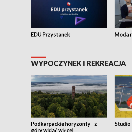
EDU Przystanek
Moda na
WYPOCZYNEK I REKREACJA
Podkarpackie horyzonty - z
Studio
góry widać więcej