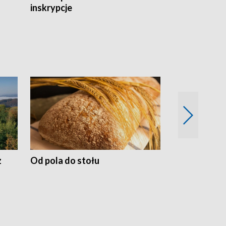
inskrypcje
drewnianej
z
Od pola do stołu
50 lat ochro
przyrodnicz
Zachodnich