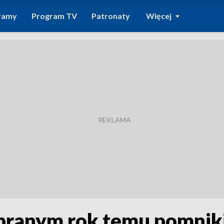
ramy
Program TV
Patronaty
Więcej
ebranym rok temu pomni