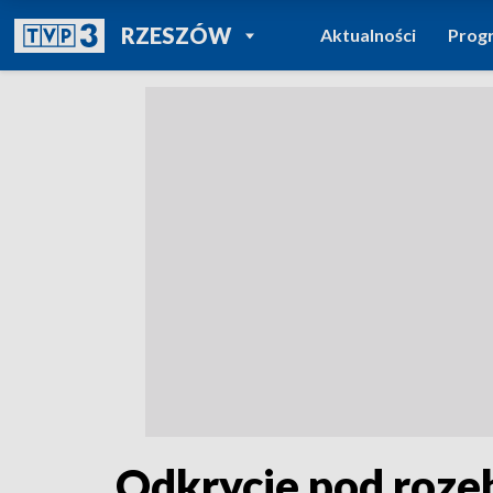
POWRÓT DO
RZESZÓW
Aktualności
Prog
TVP REGIONY
Odkrycie pod roz