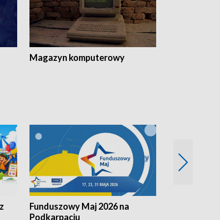
Magazyn komputerowy
z
Funduszowy Maj 2026 na
Podkarpacki
Podkarpaciu
kulinarne z h