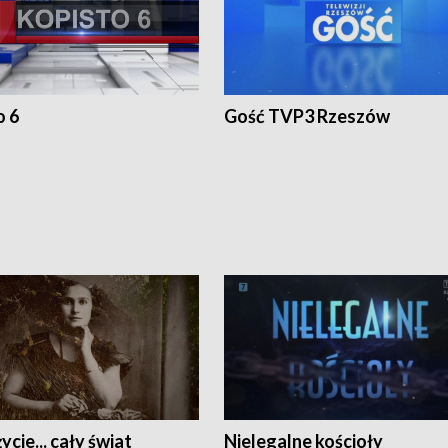
o 6
Gość TVP3 Rzeszów
ycie... cały świat
Nielegalne kościoły