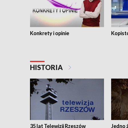
Konkrety i opinie
Kopist
HISTORIA
35 lat Telewizji Rzeszów
Jedno ż