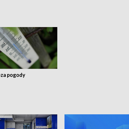
za pogody