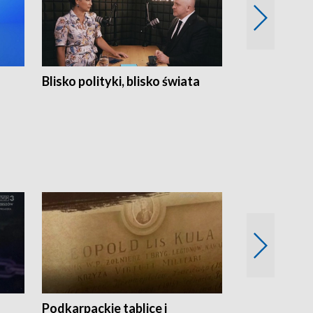
Blisko polityki, blisko świata
Popołudnie 
Podkarpackie tablice i
Szlakiem arc