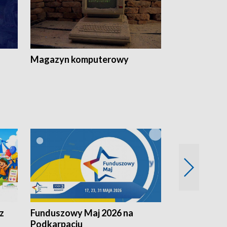
Magazyn komputerowy
z
Funduszowy Maj 2026 na
Podkarpacki
Podkarpaciu
kulinarne z h