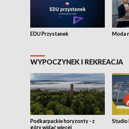
EDU Przystanek
Moda na
WYPOCZYNEK I REKREACJA
Podkarpackie horyzonty - z
Studio
góry widać więcej