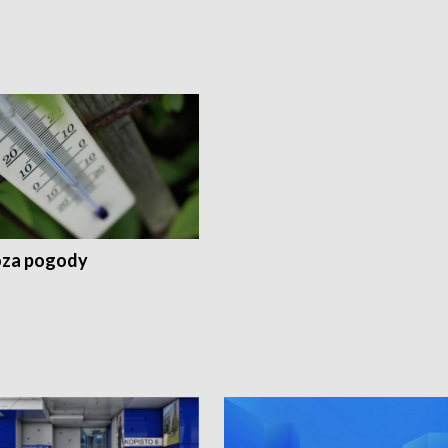
za pogody