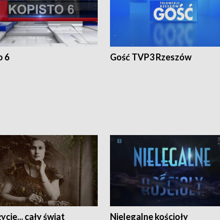
o 6
Gość TVP3 Rzeszów
ycie... cały świat
Nielegalne kościoły