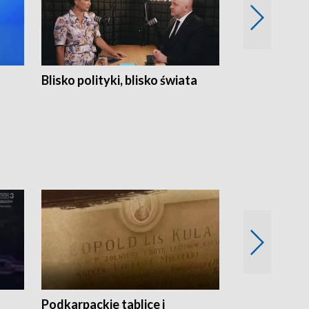
Blisko polityki, blisko świata
Popołudnie 
Podkarpackie tablice i
Szlakiem arc