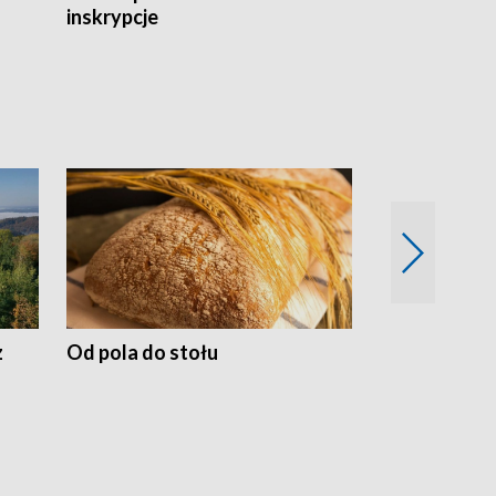
inskrypcje
drewnianej
z
Od pola do stołu
50 lat ochro
przyrodnicz
Zachodnich