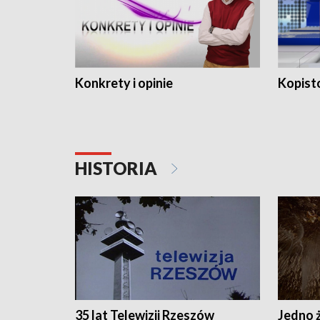
Konkrety i opinie
Kopist
HISTORIA
35 lat Telewizji Rzeszów
Jedno ż