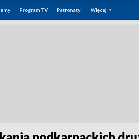
ramy
Program TV
Patronaty
Więcej
kania podkarpackich druż