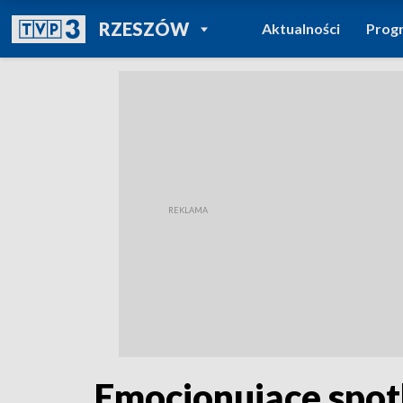
POWRÓT DO
RZESZÓW
Aktualności
Prog
TVP REGIONY
Emocjonujące spot