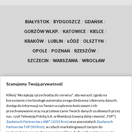
BIAŁYSTOK
/
BYDGOSZCZ
/
GDAŃSK
/
GORZÓW WLKP.
/
KATOWICE
/
KIELCE
/
KRAKÓW
/
LUBLIN
/
ŁÓDŹ
/
OLSZTYN
/
OPOLE
/
POZNAŃ
/
RZESZÓW
/
SZCZECIN
/
WARSZAWA
/
WROCŁAW
Szanujemy Twoją prywatność
Dołącz do nas:
Kliknij "Akceptuję i przechodzę do serwisu", aby wyrazić zgody na
korzystanie z technologii automatycznego śledzenia i zbierania danych,
TVP
dostęp do informacji na Twoim urządzeniu końcowym i ich
Abonament TVP
przechowywanie oraz na przetwarzanie Twoich danych osobowych przez
Regulamin TVP
nas, czyli Telewizję Polską S.A. w likwidacji (zwaną dalej również „TVP”),
Emisja w TVP
Polityka prywatności
Zaufanych Partnerów z IAB* (1201 firm)
oraz pozostałych
Zaufanych
Partnerów TVP (93 firm)
, w celach marketingowych (w tym do
Centrum informacji TVP
Moje zgody