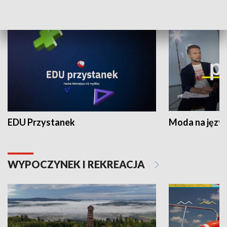
NAUKA I EDUKACJA
EDU Przystanek
Moda na język
WYPOCZYNEK I REKREACJA