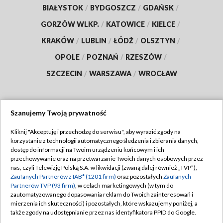
BIAŁYSTOK
/
BYDGOSZCZ
/
GDAŃSK
/
GORZÓW WLKP.
/
KATOWICE
/
KIELCE
/
KRAKÓW
/
LUBLIN
/
ŁÓDŹ
/
OLSZTYN
/
OPOLE
/
POZNAŃ
/
RZESZÓW
/
SZCZECIN
/
WARSZAWA
/
WROCŁAW
Szanujemy Twoją prywatność
Dołącz do nas:
Kliknij "Akceptuję i przechodzę do serwisu", aby wyrazić zgody na
korzystanie z technologii automatycznego śledzenia i zbierania danych,
TVP
dostęp do informacji na Twoim urządzeniu końcowym i ich
Abonament TVP
przechowywanie oraz na przetwarzanie Twoich danych osobowych przez
Regulamin TVP
nas, czyli Telewizję Polską S.A. w likwidacji (zwaną dalej również „TVP”),
Emisja w TVP
Polityka prywatności
Zaufanych Partnerów z IAB* (1201 firm)
oraz pozostałych
Zaufanych
Partnerów TVP (93 firm)
, w celach marketingowych (w tym do
Centrum informacji TVP
Moje zgody
zautomatyzowanego dopasowania reklam do Twoich zainteresowań i
mierzenia ich skuteczności) i pozostałych, które wskazujemy poniżej, a
Naziemna Telewizja Cyfrowa
Pomoc
także zgody na udostępnianie przez nas identyfikatora PPID do Google.
Sklep TVP