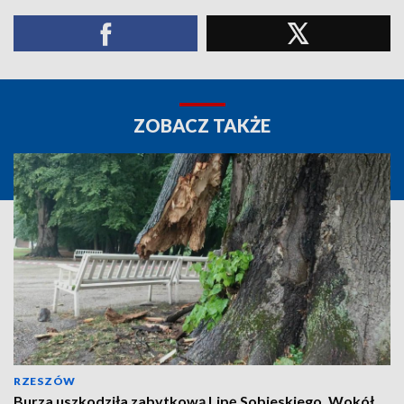
ZOBACZ TAKŻE
RZESZÓW
Burza uszkodziła zabytkową Lipę Sobieskiego. Wokół