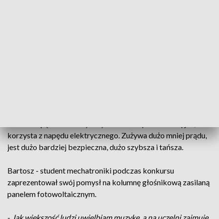
pneumatyczny to tylko niektóre z projektów młodych
inżynierów, które zostały zaprezentowane podczas
konkursu.
Na konferencję przyjechali z całej Polski To studenci
kierunków technicznych, ale też uczniowie szkół średnich
mający na swoim koncie prestiżowe wyróżnienia w dziedzinie
innowacyjnej techniki tak jak np. uczniowie Zespołu Szkół
Technicznych, którzy do Rzeszowa przyjechali z Ostrowa
Wielkopolskiego. Zaprojektowali w grupie zaginarkę do
blach z napędem elektrycznym. Jest na tyle innowacyjna, że
korzysta z napędu elektrycznego. Zużywa dużo mniej prądu,
jest dużo bardziej bezpieczna, dużo szybsza i tańsza.
Bartosz - student mechatroniki podczas konkursu
zaprezentował swój pomysł na kolumnę głośnikową zasilaną
panelem fotowoltaicznym.
-
Jak większość ludzi uwielbiam muzykę, a na uczelni zajmuję