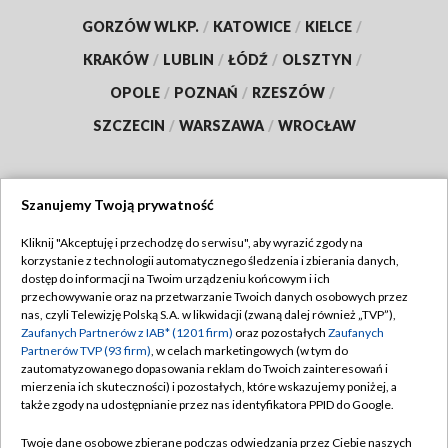
GORZÓW WLKP.
/
KATOWICE
/
KIELCE
/
KRAKÓW
/
LUBLIN
/
ŁÓDŹ
/
OLSZTYN
/
OPOLE
/
POZNAŃ
/
RZESZÓW
/
SZCZECIN
/
WARSZAWA
/
WROCŁAW
Szanujemy Twoją prywatność
Dołącz do nas:
Kliknij "Akceptuję i przechodzę do serwisu", aby wyrazić zgody na
korzystanie z technologii automatycznego śledzenia i zbierania danych,
TVP
dostęp do informacji na Twoim urządzeniu końcowym i ich
Abonament TVP
przechowywanie oraz na przetwarzanie Twoich danych osobowych przez
Regulamin TVP
nas, czyli Telewizję Polską S.A. w likwidacji (zwaną dalej również „TVP”),
Emisja w TVP
Polityka prywatności
Zaufanych Partnerów z IAB* (1201 firm)
oraz pozostałych
Zaufanych
Partnerów TVP (93 firm)
, w celach marketingowych (w tym do
Centrum informacji TVP
Moje zgody
zautomatyzowanego dopasowania reklam do Twoich zainteresowań i
mierzenia ich skuteczności) i pozostałych, które wskazujemy poniżej, a
Naziemna Telewizja Cyfrowa
Pomoc
także zgody na udostępnianie przez nas identyfikatora PPID do Google.
Sklep TVP
Biuro reklamy
Twoje dane osobowe zbierane podczas odwiedzania przez Ciebie naszych